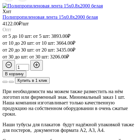
Хит
Полипропиленовая лента 15x0.8x2000 белая
П
4122.00₽/шт
4
Опт
от 5 до 10 шт:
от 5 шт:
3893.00₽
о
от 10 до 20 шт:
от 10 шт:
3664.00₽
о
от 20 до 30 шт:
от 20 шт:
3435.00₽
о
от 30 до шт:
от 30 шт:
3206.00₽
о
В корзину
Купить в 1 клик
При необходимости мы можем также разместить на нём
логотип или фирменный знак. Минимальный заказ 1 шт.
Наша компания изготавливает только качественную
продукцию на собственном оборудовании в очень сжатые
сроки.
Наши тубусы для плакатов будут надёжной упаковкой также
для постеров, документов формата А2, А3, А4.