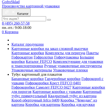
Gofro
Sklad
Производство картонной упаковки
Каталог
8 (495) 260-57-58
пн.-пт.: 9:00-18:00
0
Корзина
Каталог продукции
Картонные коробки на заказ сложной высечки
Картонные коробки
Комплекты для переезда
Пакеты
Гофрокартон
Гофролотки
Гофроупаковка
Большие
коробки
Каталог FEFCO
Комплектующие для упаковки
и транспортировки
Ручные упаковочные инструменты
Упаковочные материалы
Упаковочные пленки
Тубус картонный для плакатов
Банановые коробки
Гардеробные коробки
Гофрокороб с
ушками
Гофрокоробки Крест FEFCO 0401
Гофрокоробки Самолет FEFCO 0427
Картонные коробки
для пирогов
Картонные коробки с ушками
Картонный
тубус прямоугольный
Квадратный тубус из картона
Короб оберточный fefco 0409
Коробка "Чемодан" из
картона
Коробка для картины
Коробка для кружки