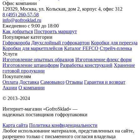
Офис компании
129329, Москва, ул. Кольская, дом 2, корпус 4, офис 312
8 (495) 260-57-58
info@gofrosklad.ru
Ежедневно с 9:00 до 18:00
Как добраться
Построить маршрут
Популярные категории
Гофрокороба
Двухслойный гофрокартон
Коробки для переезда
Коробки для маркетплейсов
Каталог FEFCO
Стрейч-пленка
Услуги
Изготовление опытных образцов
Изготовление флекс форм
Изготовление штанцформ
Разработка конструкций
Хранение
готовой продукции
Покупателям
Оплата
Доставка
Самовывоз
Отзывы
Гарантия и возврат
Акции
О компании
© 2013–2024
Интернет-магазин «GofroSklad» —
надежных поставщиков гофроупаковки
Карта сайта
Политика конфиденциальности
Любое использование материалов, представленных на сайте,
разрешено только с письменного согласия владельца