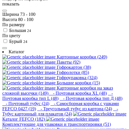
показать
Ширина
73
-
100
Высота
80
-
100
По размеру
Большая
24
По цвету
Бурый
24
Каталог
Картонные коробки (249)
Пакеты (92)
Гофрокартон (38)
Гофролотки (85)
Гофроупаковка (324)
Большие коробки (15)
Картонные коробки на заказ
сложной высечки (149)
- Почтовая коробка XL (48)
-
Почтовая коробка тип L (48)
- Почтовая коробка тип Д (48)
- Почтовый тубус (24)
- Самосборная коробка с ушками
FEFCO 0427 (19)
- Треугольный тубус из картона (24)
-
Тубус картонный для плакатов (24)
Каталог FEFCO (182)
Комплектующие для упаковки и транспортировки (51)