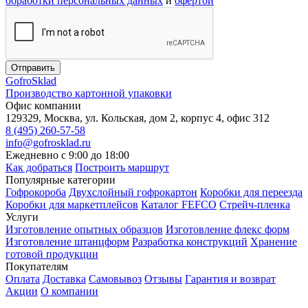
обработки персональных данных
и
офертой
Отправить
Gofro
Sklad
Производство картонной упаковки
Офис компании
129329, Москва, ул. Кольская, дом 2, корпус 4, офис 312
8 (495) 260-57-58
info@gofrosklad.ru
Ежедневно с 9:00 до 18:00
Как добраться
Построить маршрут
Популярные категории
Гофрокороба
Двухслойный гофрокартон
Коробки для переезда
Коробки для маркетплейсов
Каталог FEFCO
Стрейч-пленка
Услуги
Изготовление опытных образцов
Изготовление флекс форм
Изготовление штанцформ
Разработка конструкций
Хранение
готовой продукции
Покупателям
Оплата
Доставка
Самовывоз
Отзывы
Гарантия и возврат
Акции
О компании