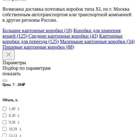
Возможна доставка почтовых коробок типа XL по г. Москва
собственным автотранспортом или транспортной компанией
в другие регионы России.
Большие картонные коробки (18)
Коробки для хранения
вещей (125)
Средние картонные коробки (43)
Картонные
коробки для переезда (125)
Маленькие картонные коробки (34)
Пищевые картонные коробки (88)
Параметры
Подбор по параметрам
показать
Цена
7
-
284
₽
Объем, л.
1,48
2
8,39
1
9,38
1
10,29
1
13,13
1