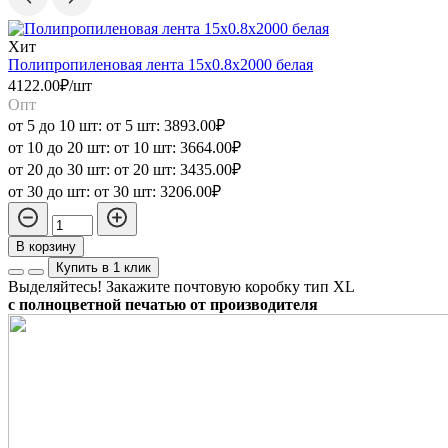
Хит
Полипропиленовая лента 15x0.8x2000 белая
П
4122.00₽/шт
4
Опт
от 5 до 10 шт:
от 5 шт:
3893.00₽
о
от 10 до 20 шт:
от 10 шт:
3664.00₽
о
от 20 до 30 шт:
от 20 шт:
3435.00₽
о
от 30 до шт:
от 30 шт:
3206.00₽
о
В корзину
Купить в 1 клик
Выделяйтесь! Закажите почтовую коробку тип XL
с полноцветной печатью от производителя