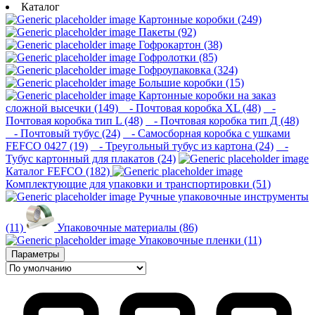
Каталог
Картонные коробки (249)
Пакеты (92)
Гофрокартон (38)
Гофролотки (85)
Гофроупаковка (324)
Большие коробки (15)
Картонные коробки на заказ
сложной высечки (149)
- Почтовая коробка XL (48)
-
Почтовая коробка тип L (48)
- Почтовая коробка тип Д (48)
- Почтовый тубус (24)
- Самосборная коробка с ушками
FEFCO 0427 (19)
- Треугольный тубус из картона (24)
-
Тубус картонный для плакатов (24)
Каталог FEFCO (182)
Комплектующие для упаковки и транспортировки (51)
Ручные упаковочные инструменты
(11)
Упаковочные материалы (86)
Упаковочные пленки (11)
Параметры