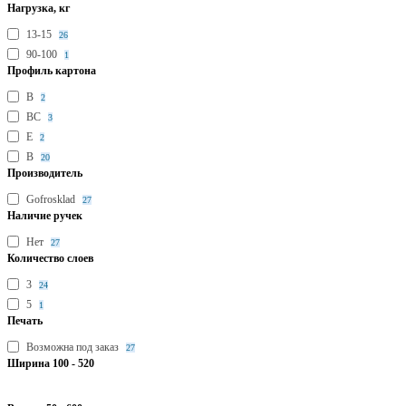
Нагрузка, кг
13-15
26
90-100
1
Профиль картона
B
2
BC
3
E
2
В
20
Производитель
Gofrosklad
27
Наличие ручек
Нет
27
Количество слоев
3
24
5
1
Печать
Возможна под заказ
27
Ширина
100
-
520