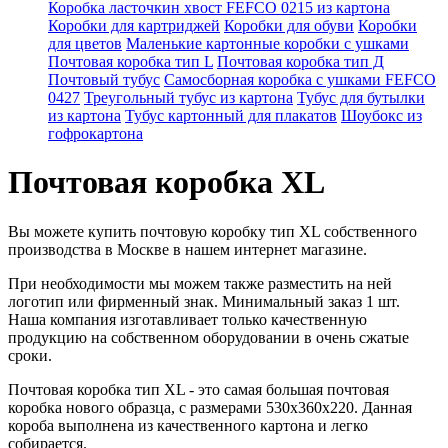
Коробка ласточкин хвост FEFCO 0215 из картона
Коробки для картриджей
Коробки для обуви
Коробки
для цветов
Маленькие картонные коробки с ушками
Почтовая коробка тип L
Почтовая коробка тип Д
Почтовый тубус
Самосборная коробка с ушками FEFCO
0427
Треугольный тубус из картона
Тубус для бутылки
из картона
Тубус картонный для плакатов
Шоубокс из
гофрокартона
Почтовая коробка XL
Вы можете купить почтовую коробку тип XL собственного
производства в Москве в нашем интернет магазине.
При необходимости мы можем также разместить на ней
логотип или фирменный знак. Минимальный заказ 1 шт.
Наша компания изготавливает только качественную
продукцию на собственном оборудовании в очень сжатые
сроки.
Почтовая коробка тип XL - это самая большая почтовая
коробка нового образца, с размерами 530x360x220. Данная
короба выполнена из качественного картона и легко
собирается.