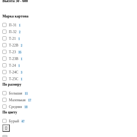
Высота
50
-
600
Марка картона
П-31
1
П-32
2
Т-21
1
Т-22В
2
Т-23
35
Т-23В
1
Т-24
1
Т-24С
3
Т-25С
1
По размеру
Большая
11
Маленькая
17
Средняя
18
По цвету
Бурый
47