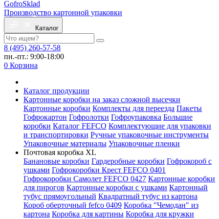
Gofro
Sklad
Производство картонной упаковки
Каталог
8 (495) 260-57-58
пн.-пт.: 9:00-18:00
0
Корзина
Каталог продукции
Картонные коробки на заказ сложной высечки
Картонные коробки
Комплекты для переезда
Пакеты
Гофрокартон
Гофролотки
Гофроупаковка
Большие
коробки
Каталог FEFCO
Комплектующие для упаковки
и транспортировки
Ручные упаковочные инструменты
Упаковочные материалы
Упаковочные пленки
Почтовая коробка XL
Банановые коробки
Гардеробные коробки
Гофрокороб с
ушками
Гофрокоробки Крест FEFCO 0401
Гофрокоробки Самолет FEFCO 0427
Картонные коробки
для пирогов
Картонные коробки с ушками
Картонный
тубус прямоугольный
Квадратный тубус из картона
Короб оберточный fefco 0409
Коробка "Чемодан" из
картона
Коробка для картины
Коробка для кружки