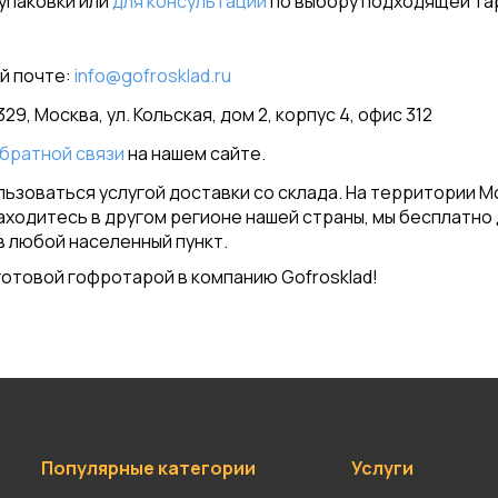
упаковки или
для консультации
по выбору подходящей тар
й почте:
info@gofrosklad.ru
29, Москва, ул. Кольская, дом 2, корпус 4, офис 312
братной связи
на нашем сайте.
ьзоваться услугой доставки со склада. На территории М
находитесь в другом регионе нашей страны, мы бесплатно
в любой населенный пункт.
отовой гофротарой в компанию Gofrosklad!
Популярные категории
Услуги