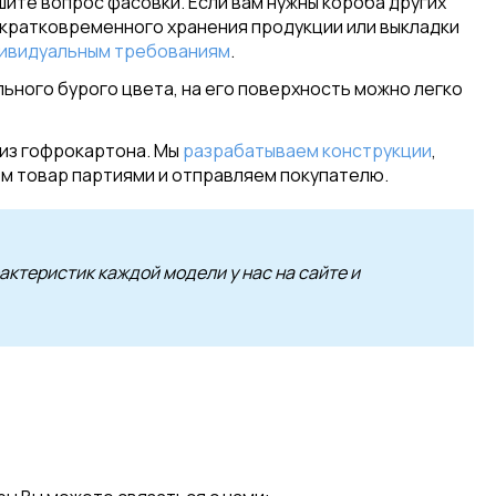
шите вопрос фасовки. Если вам нужны короба других
я кратковременного хранения продукции или выкладки
дивидуальным требованиям
.
льного бурого цвета, на его поверхность можно легко
 из гофрокартона. Мы
разрабатываем конструкции
,
ем товар партиями и отправляем покупателю.
ктеристик каждой модели у нас на сайте и