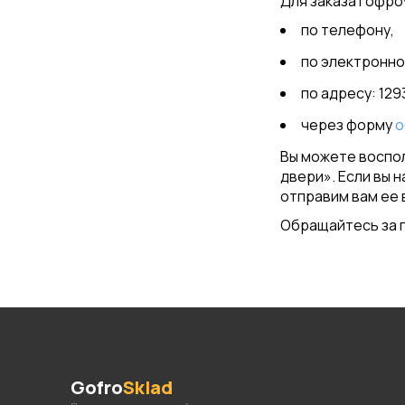
Для заказа гофро
по телефону,
по электронно
по адресу: 1293
через форму
о
Вы можете воспол
двери». Если вы 
отправим вам ее 
Обращайтесь за г
Gofro
Sklad