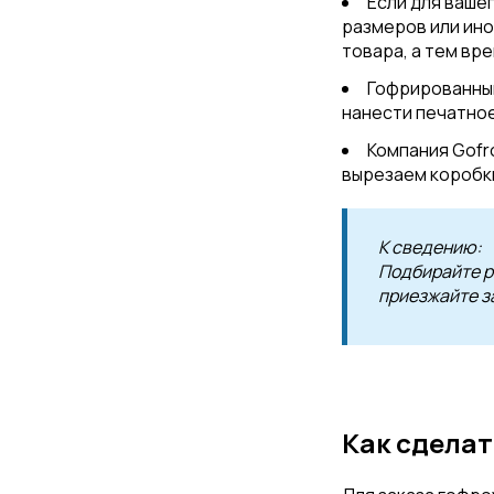
Если для ваше
размеров или ино
товара, а тем вр
Гофрированный
нанести печатное
Компания Gofr
вырезаем коробки
К сведению:
Подбирайте р
приезжайте з
Как сделат