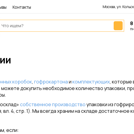
ывы
Контакты
Москва, ул. Кольска
8
пн
ции
онных коробок
,
гофрокартона
и
комплектующих
, которые
а можете докупить необходимое количество упаковки, пр
ры.
росклад»
собственное производство
упаковки из гофриро
, вл. 4, стр. 1). Мы всегда храним на складе достаточное
м, если: