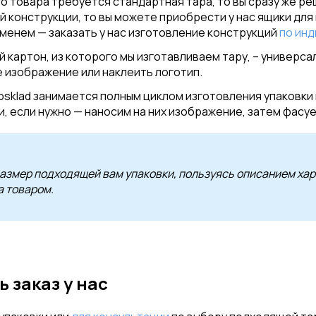
го товара требуется стандартная тара, то вы сразу же ре
й конструкции, то вы можете приобрести у нас ящики дл
еменем — заказать у нас изготовление конструкций
по ин
 картон, из которого мы изготавливаем тару, – универса
 изображение или наклеить логотип.
osklad занимается полным циклом изготовления упаковки
, если нужно — наносим на них изображение, затем фасу
азмер подходящей вам упаковки, пользуясь описанием хара
а товаром.
ь заказ у нас