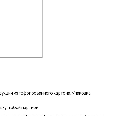
укции из гофрированного картона. Упаковка
овку любой партией.