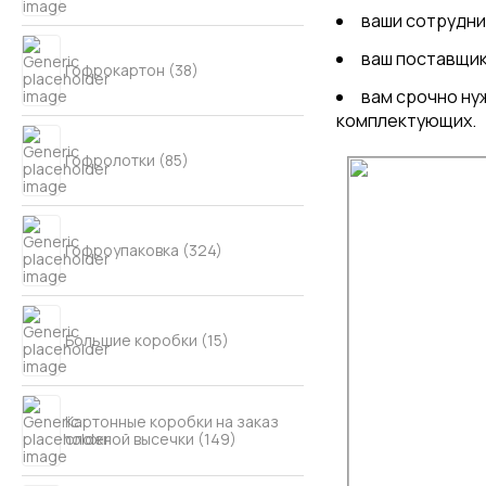
ваши сотрудни
ваш поставщик
Гофрокартон (38)
вам срочно ну
комплектующих.
Гофролотки (85)
Гофроупаковка (324)
Большие коробки (15)
Картонные коробки на заказ
сложной высечки (149)