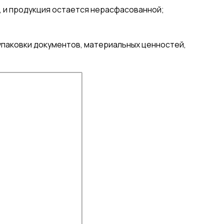
, и продукция остается нерасфасованной;
 упаковки документов, материальных ценностей,