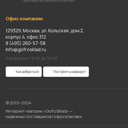
Производство картонной упаковки
Офис компании
129329, Москва, ул. Кольская, дом 2,
корпус 4, офис 312
8 (495) 260-57-58
info@gofrosklad.ru
Ежедневно с 9:00 до 18:00
Как добраться
Построить маршрут
© 2013–2024
Интернет-магазин «GofroSklad» —
надежных поставщиков гофроупаковки
Карта сайта
Политика конфиденциальности