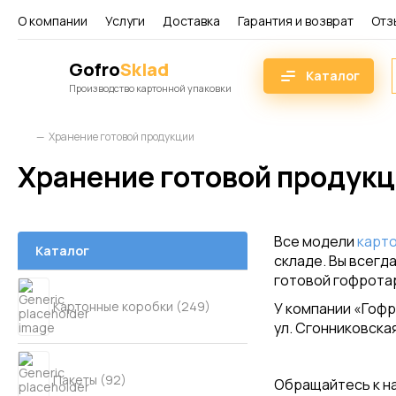
О компании
Услуги
Доставка
Гарантия и возврат
Отз
Gofro
Sklad
Каталог
Производство картонной упаковки
Хранение готовой продукции
Хранение готовой продук
Все модели
карт
Каталог
складе. Вы всегд
готовой гофрота
Картонные коробки (249)
У компании «Гоф
ул. Сгонниковская
Пакеты (92)
Обращайтесь к на