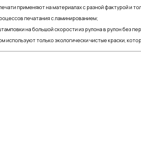
ечати применяют на материалах с разной фактурой и то
роцессов печатания с ламинированием;
тамповки на большой скорости из рулона в рулон без пе
м используют только экологически чистые краски, котор