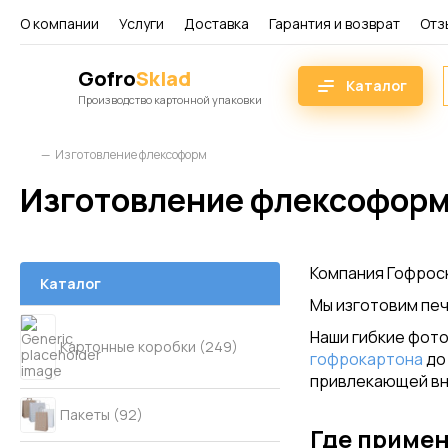
О компании
Услуги
Доставка
Гарантия и возврат
Отз
Gofro
Sklad
Каталог
Производство картонной упаковки
Изготовление флексоформ
Изготовление флексофор
Компания Гофроск
Каталог
Мы изготовим пе
Наши гибкие фот
Картонные коробки (249)
гофрокартона
до
привлекающей вн
Пакеты (92)
Где приме