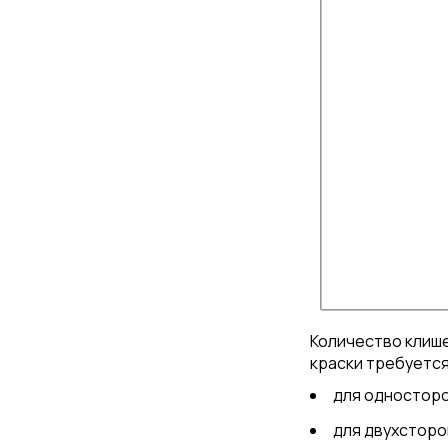
Количество клише
краски требуется
для односторо
для двухсторон