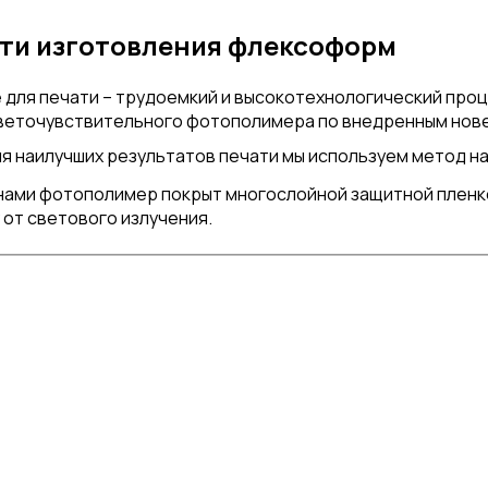
ти изготовления флексоформ
 для печати – трудоемкий и высокотехнологический про
веточувствительного фотополимера по внедренным нов
я наилучших результатов печати мы используем метод н
ами фотополимер покрыт многослойной защитной пленко
от светового излучения.