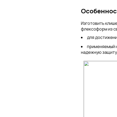
Особеннос
Изготовить клише
флексоформ из с
для достижени
применяемый н
надежную защиту 