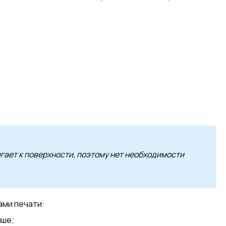
егает к поверхности, поэтому нет необходимости
ами печати:
ише;