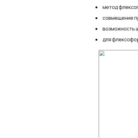
метод флексоп
совмещение п
возможность ш
для флексофор