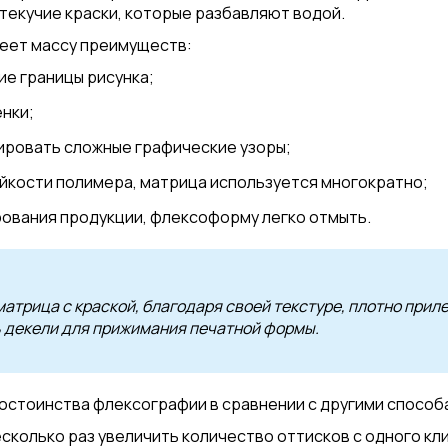
екучие краски, которые разбавляют водой.
еет массу преимуществ:
ие границы рисунка;
нки;
ровать сложные графические узоры;
йкости полимера, матрица используется многократно;
ования продукции, флексоформу легко отмыть.
матрица с краской, благодаря своей текстуре, плотно прил
 декели для прижимания печатной формы.
остоинства флексографии в сравнении с другими способ
есколько раз увеличить количество оттисков с одного кл