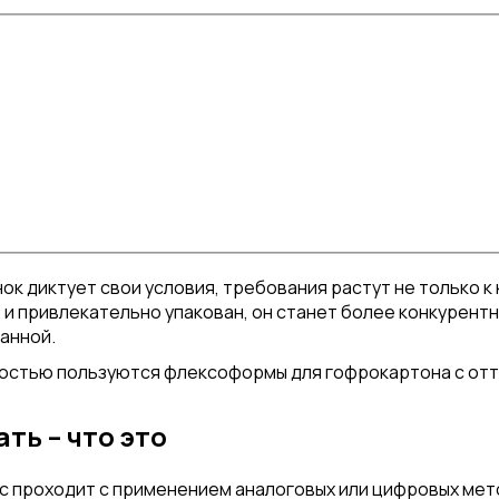
к диктует свои условия, требования растут не только к ка
 и привлекательно упакован, он станет более конкурен
анной.
остью пользуются флексоформы для гофрокартона с отт
ть – что это
с проходит с применением аналоговых или цифровых мет