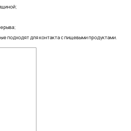
лщиной;
рерыва;
ые подходят для контакта с пищевыми продуктами.