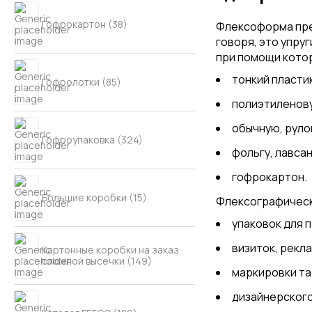
Гофрокартон (38)
Флексоформа пред
говоря, это упру
при помощи кото
тонкий пласти
Гофролотки (85)
полиэтиленову
обычную, руло
Гофроупаковка (324)
фольгу, лавсан
гофрокартон.
Большие коробки (15)
Флексографическ
упаковок для 
визиток, рекл
Картонные коробки на заказ
сложной высечки (149)
маркировки та
дизайнерског