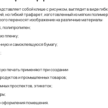
ставляет собой клише с рисунком, выглядит в виде гиб
гий, но гибкий трафарет, изготовленный из мягких полим
рого переносят изображение на различные материалы:
к, полипропилен;
ю пленку;
нную и самоклеящуюся бумагу;
;
ую печать применяют при создании:
продуктов и промышленных товаров;
амных проспектов, этикеток;
ры;
о оформления помещения.