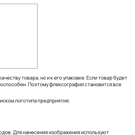
честву товара, но и к его упаковке. Если товар будет
тноспособен. Поэтому флексография становится все
иском логотипа предприятия.
одов. Для нанесения изображения используют