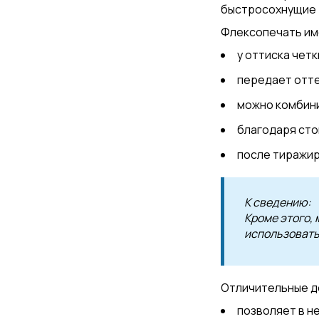
быстросохнущие т
Флексопечать им
у оттиска четк
передает отте
можно комбини
благодаря сто
после тиражир
К сведению:
Кроме этого, 
использовать
Отличительные д
позволяет в н