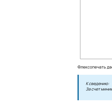
Флексопечать да
К сведению:
За счет мини