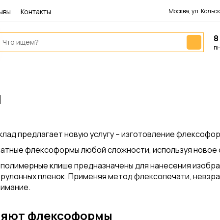
ывы
Контакты
Москва, ул. Кольска
8
пн
м
лад предлагает новую услугу – изготовление флексоформ 
чатные флексоформы любой сложности, используя новое 
ополимерные клише предназначены для нанесения изобра
 рулонных пленок. Применяя метод флексопечати, невзрач
имание.
няют флексоформы