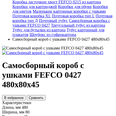
Коробка ласточкин хвост FEFCO 0215 из картона
Коробки для картриджей
Коробки для обуви
Коробки
для цветов
Маленькие картонные коробки с ушками
Почтовая коробка XL
Почтовая коробка тип L
Почтовая
коробка тип Д
Почтовый тубус
Самосборная коробка с
ушками FEFCO 0427
Треугольный тубус из картона
Тубус для бутылки из картона
Тубус картонный для
плакатов
Шоубокс из гофрокартона
Самосборный короб с ушками FEFCO 0427 480х80х45
Самосборный короб с
ушками FEFCO 0427
480х80х45
В избранное
Сравнить
Характеристики
Длина, мм
480
Ширина, мм
80