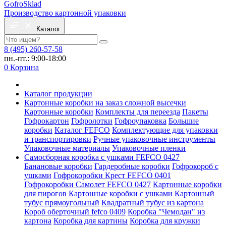
Gofro
Sklad
Производство картонной упаковки
Каталог
8 (495) 260-57-58
пн.-пт.: 9:00-18:00
0
Корзина
Каталог продукции
Картонные коробки на заказ сложной высечки
Картонные коробки
Комплекты для переезда
Пакеты
Гофрокартон
Гофролотки
Гофроупаковка
Большие
коробки
Каталог FEFCO
Комплектующие для упаковки
и транспортировки
Ручные упаковочные инструменты
Упаковочные материалы
Упаковочные пленки
Самосборная коробка с ушками FEFCO 0427
Банановые коробки
Гардеробные коробки
Гофрокороб с
ушками
Гофрокоробки Крест FEFCO 0401
Гофрокоробки Самолет FEFCO 0427
Картонные коробки
для пирогов
Картонные коробки с ушками
Картонный
тубус прямоугольный
Квадратный тубус из картона
Короб оберточный fefco 0409
Коробка "Чемодан" из
картона
Коробка для картины
Коробка для кружки