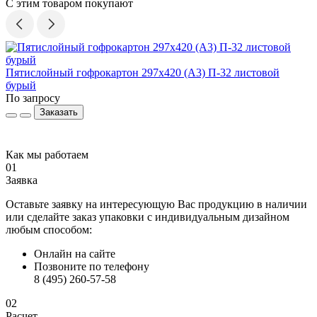
С этим товаром покупают
С
Пятислойный гофрокартон 297х420 (А3) П-32 листовой
1
бурый
По запросу
Заказать
Как мы работаем
01
Заявка
Оставьте заявку на интересующую Вас продукцию в наличии
или сделайте заказ упаковки с индивидуальным дизайном
любым способом:
Онлайн на сайте
Позвоните по телефону
8 (495) 260-57-58
02
Расчет