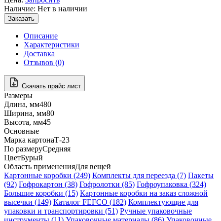
Наличие: Нет в наличии
Заказать
Описание
Характеристики
Доставка
Отзывов (0)
Скачать прайс лист
Размеры
Длина, мм
480
Ширина, мм
80
Высота, мм
45
Основные
Марка картона
Т-23
По размеру
Средняя
Цвет
Бурый
Область применения
Для вещей
Картонные коробки (249)
Комплекты для переезда (7)
Пакеты
(92)
Гофрокартон (38)
Гофролотки (85)
Гофроупаковка (324)
Большие коробки (15)
Картонные коробки на заказ сложной
высечки (149)
Каталог FEFCO (182)
Комплектующие для
упаковки и транспортировки (51)
Ручные упаковочные
инструменты (11)
Упаковочные материалы (86)
Упаковочные