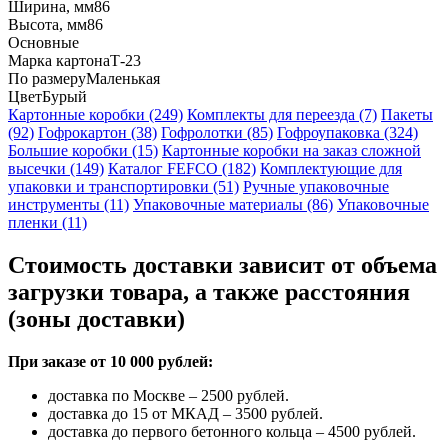
Ширина, мм
86
Высота, мм
86
Основные
Марка картона
Т-23
По размеру
Маленькая
Цвет
Бурый
Картонные коробки (249)
Комплекты для переезда (7)
Пакеты
(92)
Гофрокартон (38)
Гофролотки (85)
Гофроупаковка (324)
Большие коробки (15)
Картонные коробки на заказ сложной
высечки (149)
Каталог FEFCO (182)
Комплектующие для
упаковки и транспортировки (51)
Ручные упаковочные
инструменты (11)
Упаковочные материалы (86)
Упаковочные
пленки (11)
Стоимость доставки зависит от объема
загрузки товара, а также расстояния
(зоны доставки)
При заказе от 10 000 рублей:
доставка по Москве – 2500 рублей.
доставка до 15 от МКАД – 3500 рублей.
доставка до первого бетонного кольца – 4500 рублей.