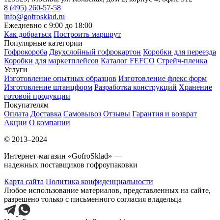
8 (495) 260-57-58
info@gofrosklad.ru
Ежедневно с 9:00 до 18:00
Как добраться
Построить маршрут
Популярные категории
Гофрокороба
Двухслойный гофрокартон
Коробки для переезда
Коробки для маркетплейсов
Каталог FEFCO
Стрейч-пленка
Услуги
Изготовление опытных образцов
Изготовление флекс форм
Изготовление штанцформ
Разработка конструкций
Хранение
готовой продукции
Покупателям
Оплата
Доставка
Самовывоз
Отзывы
Гарантия и возврат
Акции
О компании
© 2013–2024
Интернет-магазин «GofroSklad» —
надежных поставщиков гофроупаковки
Карта сайта
Политика конфиденциальности
Любое использование материалов, представленных на сайте,
разрешено только с письменного согласия владельца