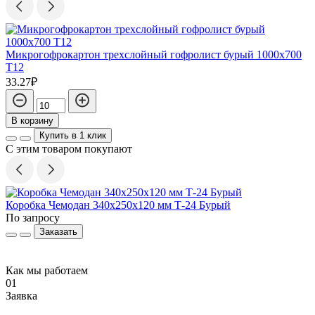
Микрогофрокартон трехслойный гофролист бурый 1000х700
Т12
33.27₽
В корзину
Купить в 1 клик
С этим товаром покупают
Коробка Чемодан 340х250х120 мм Т-24 Бурый
К
По запросу
П
Заказать
Как мы работаем
01
Заявка