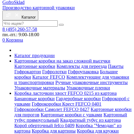
Gofro
Sklad
Производство картонной упаковки
Каталог
8 (495) 260-57-58
пн.-пт.: 9:00-18:00
0
Корзина
Каталог продукции
Картонные коробки на заказ сложной высечки
Картонные коробки
Комплекты для переезда
Пакеты
Гофрокартон
Гофролотки
Гофроупаковка
Большие
коробки
Каталог FEFCO
Комплектующие для упаковки
и транспортировки
Ручные упаковочные инструменты
Упаковочные материалы
Упаковочные пленки
Коробка ласточкин хвост FEFCO 0215 из картона
Банановые коробки
Гардеробные коробки
Гофрокороб с
ушками
Гофрокоробки Крест FEFCO 0401
Гофрокоробки Самолет FEFCO 0427
Картонные коробки
для пирогов
Картонные коробки с ушками
Картонный
тубус прямоугольный
Квадратный тубус из картона
Короб оберточный fefco 0409
Коробка "Чемодан" из
картона
Коробка для картины
Коробка для кружки