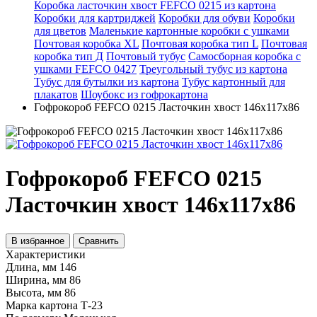
Коробка ласточкин хвост FEFCO 0215 из картона
Коробки для картриджей
Коробки для обуви
Коробки
для цветов
Маленькие картонные коробки с ушками
Почтовая коробка XL
Почтовая коробка тип L
Почтовая
коробка тип Д
Почтовый тубус
Самосборная коробка с
ушками FEFCO 0427
Треугольный тубус из картона
Тубус для бутылки из картона
Тубус картонный для
плакатов
Шоубокс из гофрокартона
Гофрокороб FEFCO 0215 Ласточкин хвост 146x117x86
Гофрокороб FEFCO 0215
Ласточкин хвост 146x117x86
В избранное
Сравнить
Характеристики
Длина, мм
146
Ширина, мм
86
Высота, мм
86
Марка картона
Т-23