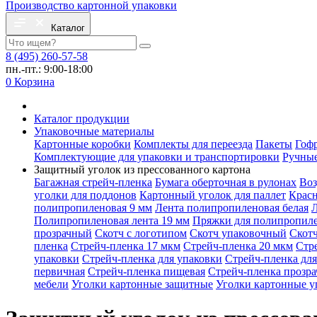
Производство картонной упаковки
Каталог
8 (495) 260-57-58
пн.-пт.: 9:00-18:00
0
Корзина
Каталог продукции
Упаковочные материалы
Картонные коробки
Комплекты для переезда
Пакеты
Гоф
Комплектующие для упаковки и транспортировки
Ручные
Защитный уголок из прессованного картона
Багажная стрейч-пленка
Бумага оберточная в рулонах
Воз
уголки для поддонов
Картонный уголок для паллет
Красн
полипропиленовая 9 мм
Лента полипропиленовая белая
Л
Полипропиленовая лента 19 мм
Пряжки для полипропил
прозрачный
Скотч с логотипом
Скотч упаковочный
Скот
пленка
Стрейч-пленка 17 мкм
Стрейч-пленка 20 мкм
Стр
упаковки
Стрейч-пленка для упаковки
Стрейч-пленка для
первичная
Стрейч-пленка пищевая
Стрейч-пленка прозра
мебели
Уголки картонные защитные
Уголки картонные у