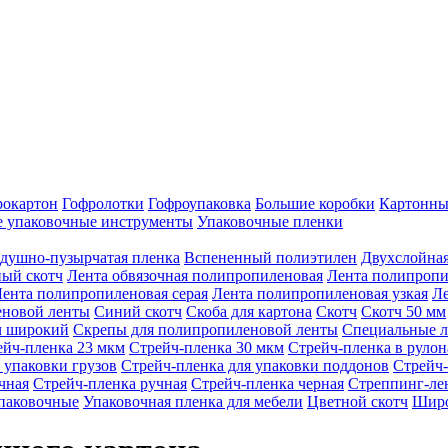
рокартон
Гофролотки
Гофроупаковка
Большие коробки
Картонные
 упаковочные инструменты
Упаковочные пленки
душно-пузырчатая пленка
Вспененный полиэтилен
Двухслойная
ый скотч
Лента обвязочная полипропиленовая
Лента полипропи
ента полипропиленовая серая
Лента полипропиленовая узкая
Ле
еновой ленты
Синий скотч
Скоба для картона
Скотч
Скотч 50 мм
ч широкий
Скрепы для полипропиленовой ленты
Специальные л
ейч-пленка 23 мкм
Стрейч-пленка 30 мкм
Стрейч-пленка в рулон
 упаковки грузов
Стрейч-пленка для упаковки поддонов
Стрейч-
чная
Стрейч-пленка ручная
Стрейч-пленка черная
Стреппинг-ле
паковочные
Упаковочная пленка для мебели
Цветной скотч
Широ