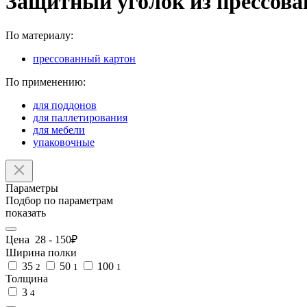
Защитный уголок из прессова
По материалу:
прессованный картон
По применению:
для поддонов
для паллетирования
для мебели
упаковочные
Параметры
Подбор по параметрам
показать
Цена
28
-
150
₽
Ширина полки
35
50
100
2
1
1
Толщина
3
4