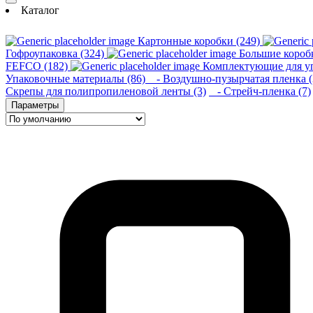
Каталог
Картонные коробки (249)
Гофроупаковка (324)
Большие короб
FEFCO (182)
Комплектующие для уп
Упаковочные материалы (86)
- Воздушно-пузырчатая пленка (
Скрепы для полипропиленовой ленты (3)
- Стрейч-пленка (7)
Параметры