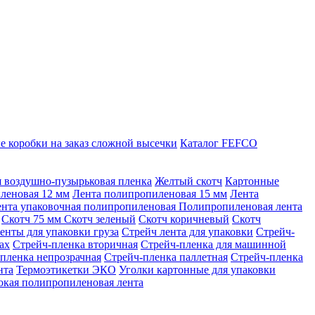
 коробки на заказ сложной высечки
Каталог FEFCO
 воздушно-пузырьковая пленка
Желтый скотч
Картонные
леновая 12 мм
Лента полипропиленовая 15 мм
Лента
нта упаковочная полипропиленовая
Полипропиленовая лента
Скотч 75 мм
Скотч зеленый
Скотч коричневый
Скотч
енты для упаковки груза
Стрейч лента для упаковки
Стрейч-
ах
Стрейч-пленка вторичная
Стрейч-пленка для машинной
пленка непрозрачная
Стрейч-пленка паллетная
Стрейч-пленка
нта
Термоэтикетки ЭКО
Уголки картонные для упаковки
кая полипропиленовая лента