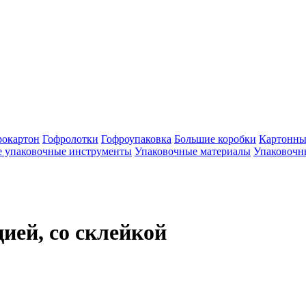
рокартон
Гофролотки
Гофроупаковка
Большие коробки
Картонные
 упаковочные инструменты
Упаковочные материалы
Упаковочн
ией, со склейкой