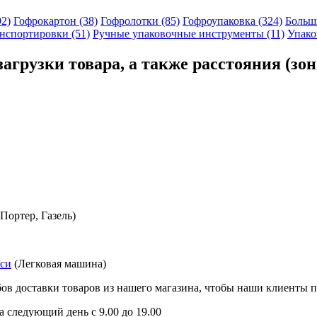
92)
Гофрокартон (38)
Гофролотки (85)
Гофроупаковка (324)
Больши
нспортировки (51)
Ручные упаковочные инструменты (11)
Упако
загрузки товара, а также расстояния (зо
Портер, Газель)
кси
(Легковая машина)
ов доставки товаров из нашего магазина, чтобы наши клиенты 
а следующий день с 9.00 до 19.00