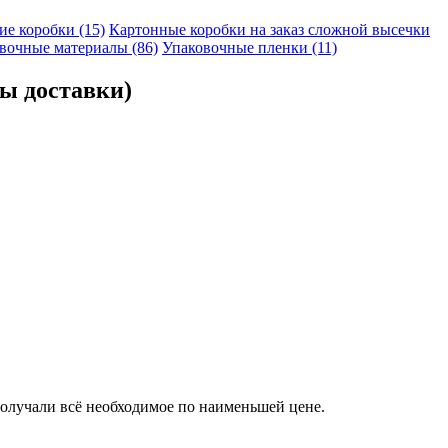
е коробки (15)
Картонные коробки на заказ сложной высечки
вочные материалы (86)
Упаковочные пленки (11)
ны доставки)
получали всё необходимое по наименьшей цене.