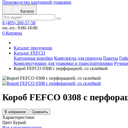
Производство картонной упаковки
Каталог
8 (495) 260-57-58
пн.-пт.: 9:00-18:00
0
Корзина
Каталог продукции
Каталог FEFCO
Картонные коробки
Комплекты для переезда
Пакеты
Гоф
Комплектующие для упаковки и транспортировки
Ручные
Короб FEFCO 0308 с перфорацией, со склейкой
Короб FEFCO 0308 с перфорац
В избранное
Сравнить
Характеристики
Цвет
Бурый
Все характеристики