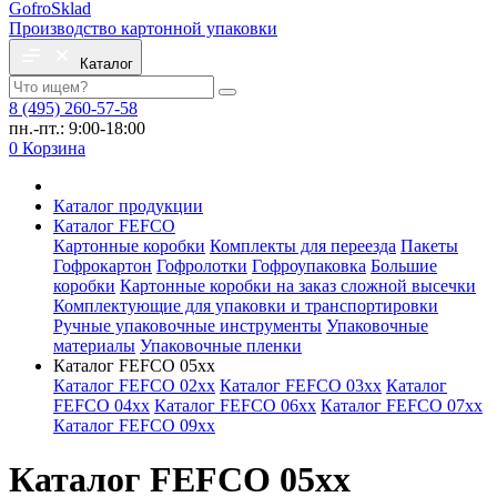
Gofro
Sklad
Производство картонной упаковки
Каталог
8 (495) 260-57-58
пн.-пт.: 9:00-18:00
0
Корзина
Каталог продукции
Каталог FEFCO
Картонные коробки
Комплекты для переезда
Пакеты
Гофрокартон
Гофролотки
Гофроупаковка
Большие
коробки
Картонные коробки на заказ сложной высечки
Комплектующие для упаковки и транспортировки
Ручные упаковочные инструменты
Упаковочные
материалы
Упаковочные пленки
Каталог FEFCO 05xx
Каталог FEFCO 02xx
Каталог FEFCO 03xx
Каталог
FEFCO 04xx
Каталог FEFCO 06xx
Каталог FEFCO 07xx
Каталог FEFCO 09xx
Каталог FEFCO 05xx