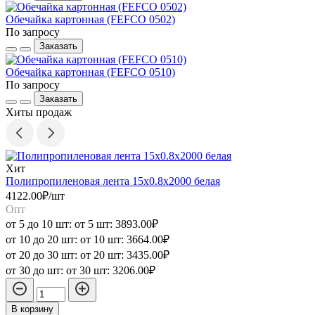
Обечайка картонная (FEFCO 0502)
По запросу
Заказать
Обечайка картонная (FEFCO 0510)
По запросу
Заказать
Хиты продаж
Хит
Полипропиленовая лента 15x0.8x2000 белая
П
4122.00₽/шт
4
Опт
от 5 до 10 шт:
от 5 шт:
3893.00₽
о
от 10 до 20 шт:
от 10 шт:
3664.00₽
о
от 20 до 30 шт:
от 20 шт:
3435.00₽
о
от 30 до шт:
от 30 шт:
3206.00₽
о
В корзину