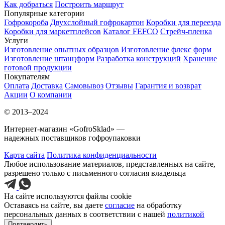
Как добраться
Построить маршрут
Популярные категории
Гофрокороба
Двухслойный гофрокартон
Коробки для переезда
Коробки для маркетплейсов
Каталог FEFCO
Стрейч-пленка
Услуги
Изготовление опытных образцов
Изготовление флекс форм
Изготовление штанцформ
Разработка конструкций
Хранение
готовой продукции
Покупателям
Оплата
Доставка
Самовывоз
Отзывы
Гарантия и возврат
Акции
О компании
© 2013–2024
Интернет-магазин «GofroSklad» —
надежных поставщиков гофроупаковки
Карта сайта
Политика конфиденциальности
Любое использование материалов, представленных на сайте,
разрешено только с письменного согласия владельца
На сайте используются файлы cookie
Оставаясь на сайте, вы даете
согласие
на обработку
персональных данных в соответствии с нашей
политикой
Подтвердить