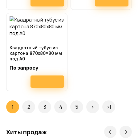
Квадратный тубус из
картона 870x80x80 мм
под А0
По запросу
1
2
3
4
5
>
>|
Хиты продаж