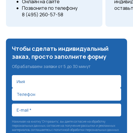
Онлайн на сайте
индиви
Позвоните по телефону
оставь
8 (495) 260-57-58
Чтобы сделать индивидуальный
заказ, просто заполните форму
Обрабатываем заявки от 5 до 30 минут
Нажимая на кнопку 'Отправить', вы даете согласие на
обработку
персональных данных
, согласие на
получение рассылки и рекламных
материалов
, соглашаетесь c
политикой обработки персональных данных