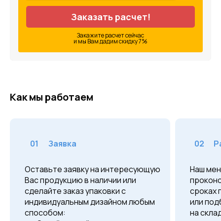
Заказать расчет!
Закажите расчет сейчас
и мы Вам дадим скидку 7%
Как мы работаем
01
Заявка
02
Р
Оставьте заявку на интересующую
Наш мен
Вас продукцию в наличии или
проконс
сделайте заказ упаковки с
сроках 
индивидуальным дизайном любым
или под
способом:
на скла