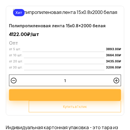
Хит
Полипропиленовая лента 15x0.8x2000 белая
П
4122.00₽/шт
Опт
от 5 шт:
3893.00₽
о
от 10 шт:
3664.00₽
о
от 20 шт:
3435.00₽
о
от 30 шт:
3206.00₽
о
Купить в 1 клик
Индивидуальная картонная упаковка - это тара из