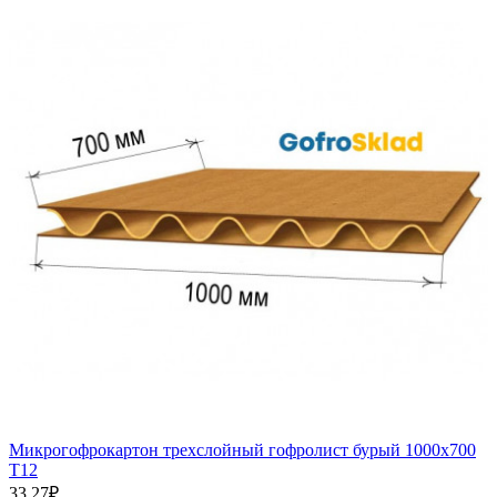
П
Микрогофрокартон трехслойный гофролист бурый 1000х700
Т12
33.27₽