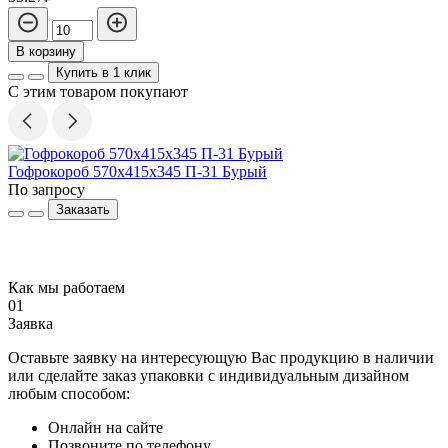
В корзину
Купить в 1 клик
С этим товаром покупают
Гофрокороб 570х415х345 П-31 Бурый
Г
По запросу
П
Заказать
Как мы работаем
01
Заявка
Оставьте заявку на интересующую Вас продукцию в наличии
или сделайте заказ упаковки с индивидуальным дизайном
любым способом:
Онлайн на сайте
Позвоните по телефону