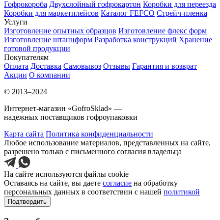
Гофрокороба
Двухслойный гофрокартон
Коробки для переезда
Коробки для маркетплейсов
Каталог FEFCO
Стрейч-пленка
Услуги
Изготовление опытных образцов
Изготовление флекс форм
Изготовление штанцформ
Разработка конструкций
Хранение
готовой продукции
Покупателям
Оплата
Доставка
Самовывоз
Отзывы
Гарантия и возврат
Акции
О компании
© 2013–2024
Интернет-магазин «GofroSklad» —
надежных поставщиков гофроупаковки
Карта сайта
Политика конфиденциальности
Любое использование материалов, представленных на сайте,
разрешено только с письменного согласия владельца
На сайте используются файлы cookie
Оставаясь на сайте, вы даете
согласие
на обработку
персональных данных в соответствии с нашей
политикой
Подтвердить