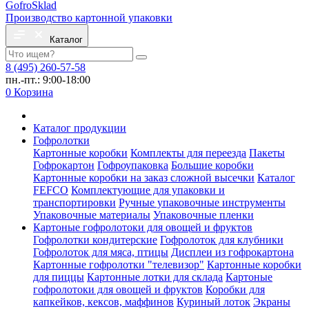
Gofro
Sklad
Производство картонной упаковки
Каталог
8 (495) 260-57-58
пн.-пт.: 9:00-18:00
0
Корзина
Каталог продукции
Гофролотки
Картонные коробки
Комплекты для переезда
Пакеты
Гофрокартон
Гофроупаковка
Большие коробки
Картонные коробки на заказ сложной высечки
Каталог
FEFCO
Комплектующие для упаковки и
транспортировки
Ручные упаковочные инструменты
Упаковочные материалы
Упаковочные пленки
Картоные гофролотоки для овощей и фруктов
Гофролотки кондитерские
Гофролоток для клубники
Гофролоток для мяса, птицы
Дисплеи из гофрокартона
Картонные гофролотки "телевизор"
Картонные коробки
для пиццы
Картонные лотки для склада
Картоные
гофролотоки для овощей и фруктов
Коробки для
капкейков, кексов, маффинов
Куриный лоток
Экраны