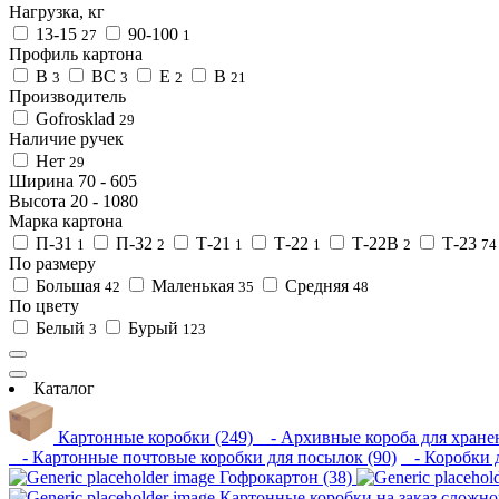
Нагрузка, кг
13-15
90-100
27
1
Профиль картона
B
BC
E
В
3
3
2
21
Производитель
Gofrosklad
29
Наличие ручек
Нет
29
Ширина
70
-
605
Высота
20
-
1080
Марка картона
П-31
П-32
Т-21
Т-22
Т-22В
Т-23
1
2
1
1
2
74
По размеру
Большая
Маленькая
Средняя
42
35
48
По цвету
Белый
Бурый
3
123
Каталог
Картонные коробки (249)
- Архивные короба для хранен
- Картонные почтовые коробки для посылок (90)
- Коробки д
Гофрокартон (38)
Картонные коробки на заказ сложно