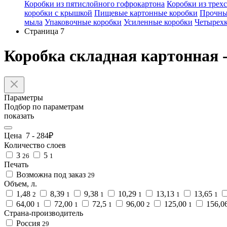
Коробки из пятислойного гофрокартона
Коробки из трех
коробки с крышкой
Пищевые картонные коробки
Прочные
мыла
Упаковочные коробки
Усиленные коробки
Четырехк
Страница 7
Коробка складная картонная -
Параметры
Подбор по параметрам
показать
Цена
7
-
284
₽
Количество слоев
3
5
26
1
Печать
Возможна под заказ
29
Объем, л.
1,48
8,39
9,38
10,29
13,13
13,65
2
1
1
1
1
1
64,00
72,00
72,5
96,00
125,00
156,0
1
1
1
2
1
Страна-производитель
Россия
29