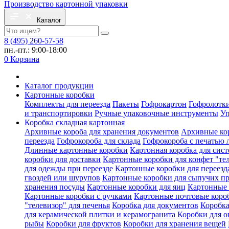
Производство картонной упаковки
Каталог
8 (495) 260-57-58
пн.-пт.: 9:00-18:00
0
Корзина
Каталог продукции
Картонные коробки
Комплекты для переезда
Пакеты
Гофрокартон
Гофролотк
и транспортировки
Ручные упаковочные инструменты
Уп
Коробка складная картонная
Архивные короба для хранения документов
Архивные ко
переезда
Гофрокороба для склада
Гофрокороба с печатью 
Длинные картонные коробки
Картонная коробка для сис
коробки для доставки
Картонные коробки для конфет "те
для одежды при переезде
Картонные коробки для переезд
гвоздей или шурупов
Картонные коробки для сыпучих п
хранения посуды
Картонные коробки для яиц
Картонные 
Картонные коробки с ручками
Картонные почтовые коро
"телевизор" для печенья
Коробка для документов
Коробка
для керамической плитки и керамогранита
Коробки для о
рыбы
Коробки для фруктов
Коробки для хранения вещей