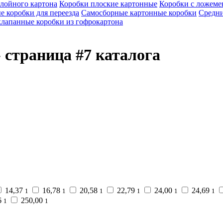
слойного картона
Коробки плоские картонные
Коробки с ложеме
 коробки для переезда
Самосборные картонные коробки
Средни
лапанные коробки из гофрокартона
 страница #7 каталога
14,37
16,78
20,58
22,79
24,00
24,69
1
1
1
1
1
1
6
250,00
1
1