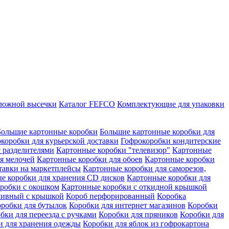
сложной высечки
Каталог FEFCO
Комплектующие для упаковки
Большие картонные коробки
Большие картонные коробки для
коробки для курьерской доставки
Гофрокоробки кондитерские
с разделителями
Картонные коробки "телевизор"
Картонные
я мелочей
Картонные коробки для обоев
Картонные коробки
тавки на маркетплейсы
Картонные коробки для саморезов,
е коробки для хранения CD дисков
Картонные коробки для
робки с окошком
Картонные коробки с откидной крышкой
хивный с крышкой
Короб перфорированный
Коробка
робки для бутылок
Коробки для интернет магазинов
Коробки
бки для переезда с ручками
Коробки для пряников
Коробки для
и для хранения одежды
Коробки для яблок из гофрокартона