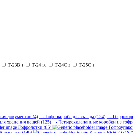
Т-23В
Т-24
Т-24С
Т-25С
1
16
3
1
ия документов (4)
- Гофрокороба для склада (124)
- Гофрокоро
ля хранения вещей (125)
- Четырехклапанные коробки из гофро
Гофролотки (85)
Гофроупако
й высечки (149)
Каталог FEFCO (182