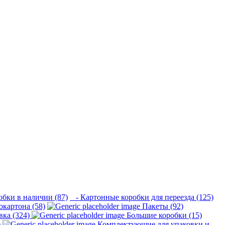
бки в наличии (87)
- Картонные коробки для переезда (125)
картона (58)
Пакеты (92)
вка (324)
Большие коробки (15)
)
Комплектующие для упаковки и