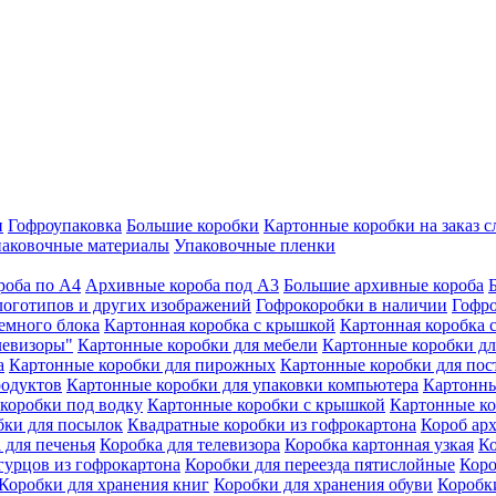
и
Гофроупаковка
Большие коробки
Картонные коробки на заказ 
аковочные материалы
Упаковочные пленки
роба по А4
Архивные короба под А3
Большие архивные короба
логотипов и других изображений
Гофрокоробки в наличии
Гофро
темного блока
Картонная коробка с крышкой
Картонная коробка 
левизоры"
Картонные коробки для мебели
Картонные коробки дл
а
Картонные коробки для пирожных
Картонные коробки для пос
родуктов
Картонные коробки для упаковки компьютера
Картонны
коробки под водку
Картонные коробки с крышкой
Картонные ко
бки для посылок
Квадратные коробки из гофрокартона
Короб ар
 для печенья
Коробка для телевизора
Коробка картонная узкая
Ко
гурцов из гофрокартона
Коробки для переезда пятислойные
Коро
Коробки для хранения книг
Коробки для хранения обуви
Коробк