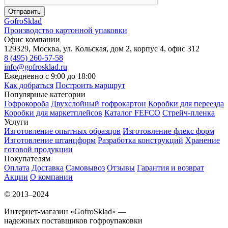
Отправить
Gofro
Sklad
Производство картонной упаковки
Офис компании
129329, Москва, ул. Кольская, дом 2, корпус 4, офис 312
8 (495) 260-57-58
info@gofrosklad.ru
Ежедневно с 9:00 до 18:00
Как добраться
Построить маршрут
Популярные категории
Гофрокороба
Двухслойный гофрокартон
Коробки для переезда
Коробки для маркетплейсов
Каталог FEFCO
Стрейч-пленка
Услуги
Изготовление опытных образцов
Изготовление флекс форм
Изготовление штанцформ
Разработка конструкций
Хранение
готовой продукции
Покупателям
Оплата
Доставка
Самовывоз
Отзывы
Гарантия и возврат
Акции
О компании
© 2013–2024
Интернет-магазин «GofroSklad» —
надежных поставщиков гофроупаковки