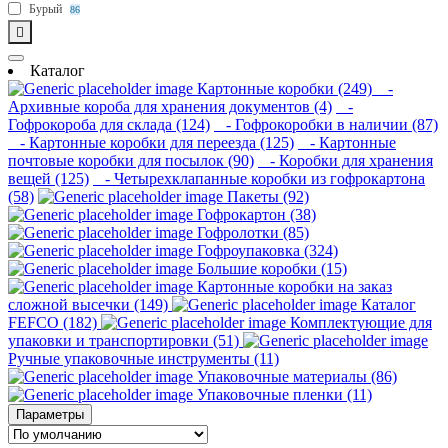
Бурый
86
Каталог
Картонные коробки (249)
-
Архивные короба для хранения документов (4)
-
Гофрокороба для склада (124)
- Гофрокоробки в наличии (87)
- Картонные коробки для переезда (125)
- Картонные
почтовые коробки для посылок (90)
- Коробки для хранения
вещей (125)
- Четырехклапанные коробки из гофрокартона
(58)
Пакеты (92)
Гофрокартон (38)
Гофролотки (85)
Гофроупаковка (324)
Большие коробки (15)
Картонные коробки на заказ
сложной высечки (149)
Каталог
FEFCO (182)
Комплектующие для
упаковки и транспортировки (51)
Ручные упаковочные инструменты (11)
Упаковочные материалы (86)
Упаковочные пленки (11)
Параметры