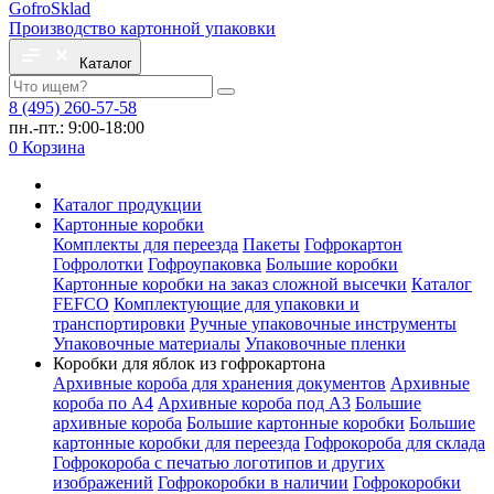
Gofro
Sklad
Производство картонной упаковки
Каталог
8 (495) 260-57-58
пн.-пт.: 9:00-18:00
0
Корзина
Каталог продукции
Картонные коробки
Комплекты для переезда
Пакеты
Гофрокартон
Гофролотки
Гофроупаковка
Большие коробки
Картонные коробки на заказ сложной высечки
Каталог
FEFCO
Комплектующие для упаковки и
транспортировки
Ручные упаковочные инструменты
Упаковочные материалы
Упаковочные пленки
Коробки для яблок из гофрокартона
Архивные короба для хранения документов
Архивные
короба по А4
Архивные короба под А3
Большие
архивные короба
Большие картонные коробки
Большие
картонные коробки для переезда
Гофрокороба для склада
Гофрокороба с печатью логотипов и других
изображений
Гофрокоробки в наличии
Гофрокоробки