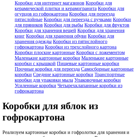
Коробки для интернет магазинов
Коробки для
керамической плитки и керамогранита
Коробки для
огурцов из гофрокартона
Коробки для переезда
пятислойные
Коробки для переезда с ручками
Коробки
для пряников
Коробки для рыбы
Коробки для фруктов
Коробки для хранения вещей
Коробки для хранения
книг
Коробки для хранения обуви
Коробки для
хранения одежды
Коробки из пятислойного
гофрокартона
Коробки из трехслойного картона
Коробки плоские картонные
Коробки с ложементом
Маленькие картонные коробки
Маленькие картонные
коробки с крышкой
Пищевые картонные коробки
Прочные коробки для переезда
Самосборные картонные
коробки
Средние картонные коробки
Транспортные
коробки для упаковки мыла
Упаковочные коробки
Усиленные коробки
Четырехклапанные коробки из
гофрокартона
Коробки для яблок из
гофрокартона
Реализуем картонные коробки и гофролотки для хранения и