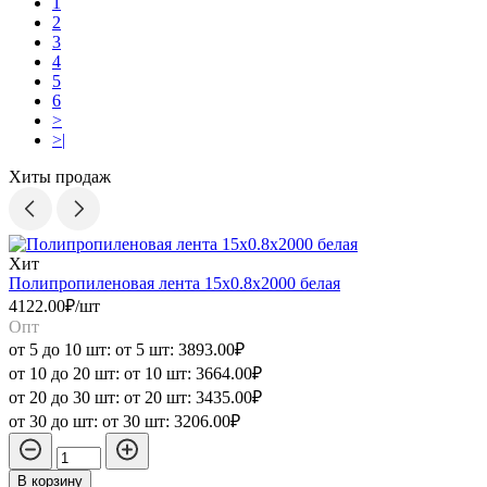
1
2
3
4
5
6
>
>|
Хиты продаж
Хит
Полипропиленовая лента 15x0.8x2000 белая
П
4122.00₽/шт
4
Опт
от 5 до 10 шт:
от 5 шт:
3893.00₽
о
от 10 до 20 шт:
от 10 шт:
3664.00₽
о
от 20 до 30 шт:
от 20 шт:
3435.00₽
о
от 30 до шт:
от 30 шт:
3206.00₽
о
В корзину