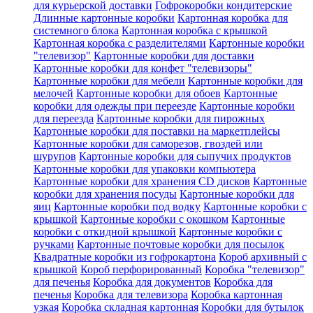
для курьерской доставки
Гофрокоробки кондитерские
Длинные картонные коробки
Картонная коробка для
системного блока
Картонная коробка с крышкой
Картонная коробка с разделителями
Картонные коробки
"телевизор"
Картонные коробки для доставки
Картонные коробки для конфет "телевизоры"
Картонные коробки для мебели
Картонные коробки для
мелочей
Картонные коробки для обоев
Картонные
коробки для одежды при переезде
Картонные коробки
для переезда
Картонные коробки для пирожных
Картонные коробки для поставки на маркетплейсы
Картонные коробки для саморезов, гвоздей или
шурупов
Картонные коробки для сыпучих продуктов
Картонные коробки для упаковки компьютера
Картонные коробки для хранения CD дисков
Картонные
коробки для хранения посуды
Картонные коробки для
яиц
Картонные коробки под водку
Картонные коробки с
крышкой
Картонные коробки с окошком
Картонные
коробки с откидной крышкой
Картонные коробки с
ручками
Картонные почтовые коробки для посылок
Квадратные коробки из гофрокартона
Короб архивный с
крышкой
Короб перфорированный
Коробка "телевизор"
для печенья
Коробка для документов
Коробка для
печенья
Коробка для телевизора
Коробка картонная
узкая
Коробка складная картонная
Коробки для бутылок