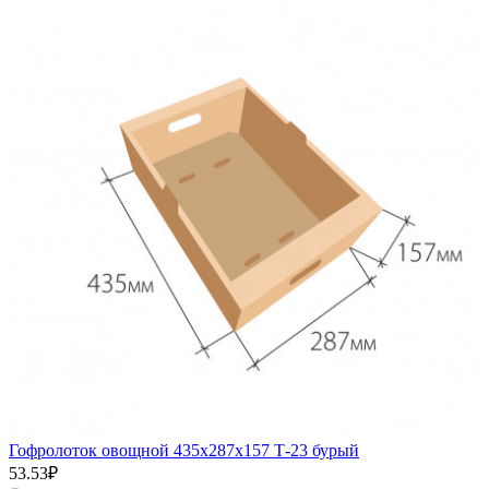
Гофролоток овощной 435х287х157 Т-23 бурый
53.53₽