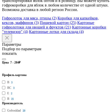
транспортировки яблок оптом и в розницу. Вы можете купить
гофрокоробки для яблок в любом количестве от одной штуки.
Возможна доставка в любой регион России.
Гофролоток для мяса, птицы (2)
Коробки для капкейков,
кексов, маффинов (3)
Пищевой картон (25)
Картоные
гофролотоки для овощей и фруктов (21)
Картонные коробки
"телевизор" (4)
Картонные лотки для склада (4)
Параметры
Подбор по параметрам
показать
Цена
7
-
284
₽
Профиль картона
B
3
BC
3
E
2
В
21
Производитель
Gofrosklad
29