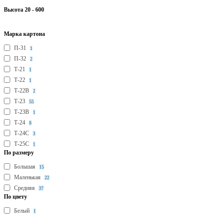
Высота
20
-
600
Марка картона
П-31
1
П-32
2
Т-21
1
Т-22
1
Т-22В
2
Т-23
55
Т-23В
1
Т-24
8
Т-24С
3
Т-25С
1
По размеру
Большая
15
Маленькая
22
Средняя
37
По цвету
Белый
1