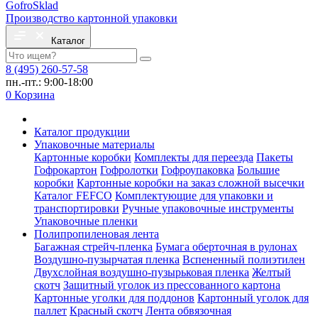
Gofro
Sklad
Производство картонной упаковки
Каталог
8 (495) 260-57-58
пн.-пт.: 9:00-18:00
0
Корзина
Каталог продукции
Упаковочные материалы
Картонные коробки
Комплекты для переезда
Пакеты
Гофрокартон
Гофролотки
Гофроупаковка
Большие
коробки
Картонные коробки на заказ сложной высечки
Каталог FEFCO
Комплектующие для упаковки и
транспортировки
Ручные упаковочные инструменты
Упаковочные пленки
Полипропиленовая лента
Багажная стрейч-пленка
Бумага оберточная в рулонах
Воздушно-пузырчатая пленка
Вспененный полиэтилен
Двухслойная воздушно-пузырьковая пленка
Желтый
скотч
Защитный уголок из прессованного картона
Картонные уголки для поддонов
Картонный уголок для
паллет
Красный скотч
Лента обвязочная