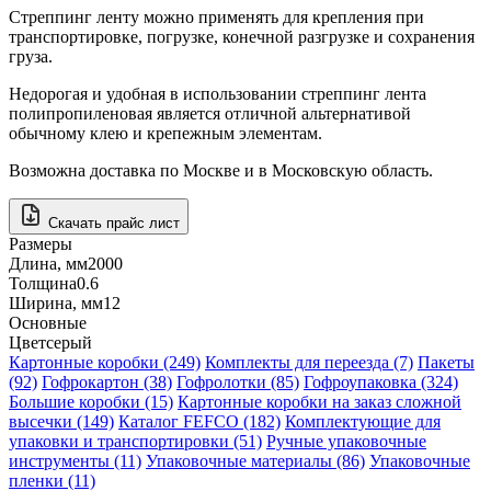
С
треппинг ленту
можно применять для крепления при
транспортировке, погрузке, конечной разгрузке и сохранения
груза.
Недорогая и удобная в использовании
стреппинг лента
полипропиленовая
является отличной альтернативой
обычному клею и крепежным элементам.
Возможна доставка по Москве и в Московскую область.
Скачать прайс лист
Размеры
Длина, мм
2000
Толщина
0.6
Ширина, мм
12
Основные
Цвет
серый
Картонные коробки (249)
Комплекты для переезда (7)
Пакеты
(92)
Гофрокартон (38)
Гофролотки (85)
Гофроупаковка (324)
Большие коробки (15)
Картонные коробки на заказ сложной
высечки (149)
Каталог FEFCO (182)
Комплектующие для
упаковки и транспортировки (51)
Ручные упаковочные
инструменты (11)
Упаковочные материалы (86)
Упаковочные
пленки (11)