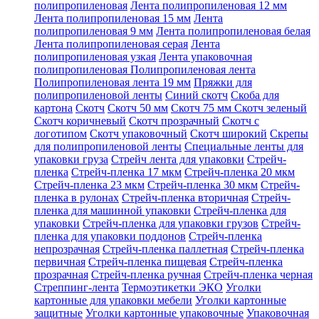
полипропиленовая
Лента полипропиленовая 12 мм
Лента полипропиленовая 15 мм
Лента
полипропиленовая 9 мм
Лента полипропиленовая белая
Лента полипропиленовая серая
Лента
полипропиленовая узкая
Лента упаковочная
полипропиленовая
Полипропиленовая лента
Полипропиленовая лента 19 мм
Пряжки для
полипропиленовой ленты
Синий скотч
Скоба для
картона
Скотч
Скотч 50 мм
Скотч 75 мм
Скотч зеленый
Скотч коричневый
Скотч прозрачный
Скотч с
логотипом
Скотч упаковочный
Скотч широкий
Скрепы
для полипропиленовой ленты
Специальные ленты для
упаковки груза
Стрейч лента для упаковки
Стрейч-
пленка
Стрейч-пленка 17 мкм
Стрейч-пленка 20 мкм
Стрейч-пленка 23 мкм
Стрейч-пленка 30 мкм
Стрейч-
пленка в рулонах
Стрейч-пленка вторичная
Стрейч-
пленка для машинной упаковки
Стрейч-пленка для
упаковки
Стрейч-пленка для упаковки грузов
Стрейч-
пленка для упаковки поддонов
Стрейч-пленка
непрозрачная
Стрейч-пленка паллетная
Стрейч-пленка
первичная
Стрейч-пленка пищевая
Стрейч-пленка
прозрачная
Стрейч-пленка ручная
Стрейч-пленка черная
Стреппинг-лента
Термоэтикетки ЭКО
Уголки
картонные для упаковки мебели
Уголки картонные
защитные
Уголки картонные упаковочные
Упаковочная