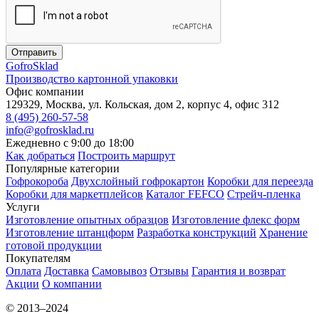
Отправить
Gofro
Sklad
Производство картонной упаковки
Офис компании
129329, Москва, ул. Кольская, дом 2, корпус 4, офис 312
8 (495) 260-57-58
info@gofrosklad.ru
Ежедневно с 9:00 до 18:00
Как добраться
Построить маршрут
Популярные категории
Гофрокороба
Двухслойный гофрокартон
Коробки для переезда
Коробки для маркетплейсов
Каталог FEFCO
Стрейч-пленка
Услуги
Изготовление опытных образцов
Изготовление флекс форм
Изготовление штанцформ
Разработка конструкций
Хранение
готовой продукции
Покупателям
Оплата
Доставка
Самовывоз
Отзывы
Гарантия и возврат
Акции
О компании
© 2013–2024