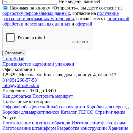
Не введены данные!
Нажимая на кнопку «Отправить», вы даете согласие на
обработку персональных данных
, согласие на
получение
рассылки и рекламных материалов
, соглашаетесь c
политикой
обработки персональных данных
и
офертой
Отправить
Gofro
Sklad
Производство картонной упаковки
Офис компании
129329, Москва, ул. Кольская, дом 2, корпус 4, офис 312
8 (495) 260-57-58
info@gofrosklad.ru
Ежедневно с 9:00 до 18:00
Как добраться
Построить маршрут
Популярные категории
Гофрокороба
Двухслойный гофрокартон
Коробки для переезда
Коробки для маркетплейсов
Каталог FEFCO
Стрейч-пленка
Услуги
Изготовление опытных образцов
Изготовление флекс форм
Изготовление штанцформ
Разработка конструкций
Хранение