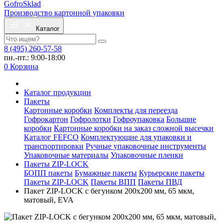
Gofro
Sklad
Производство картонной упаковки
Каталог
8 (495) 260-57-58
пн.-пт.: 9:00-18:00
0
Корзина
Каталог продукции
Пакеты
Картонные коробки
Комплекты для переезда
Гофрокартон
Гофролотки
Гофроупаковка
Большие
коробки
Картонные коробки на заказ сложной высечки
Каталог FEFCO
Комплектующие для упаковки и
транспортировки
Ручные упаковочные инструменты
Упаковочные материалы
Упаковочные пленки
Пакеты ZIP-LOCK
БОПП пакеты
Бумажные пакеты
Курьерские пакеты
Пакеты ZIP-LOCK
Пакеты ВПП
Пакеты ПВД
Пакет ZIP-LOCK с бегунком 200х200 мм, 65 мкм,
матовый, EVA