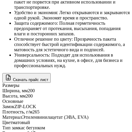
пакет не порвется при активном использовании и
транспортировке.
Удобство и экономия: Легко открываются и закрываются
одной рукой. Экономят время и пространство.
Защита содержимого: Полная герметичность
предохраняет от протекания, высыхания, попадания
влаги и посторонних запахов.
Отличное решение по цвету: Прозрачность пакета
способствует быстрой идентификации содержимого, а
матовость для эстетичного вида и подписей.
Универсальность: Подходят для использования в
домашних условиях, на кухне, в офисе, для бизнеса и
профессиональных нужд.
Скачать прайс лист
Размеры
Ширина, мм
200
Высота, мм
200
Основные
Замок
ZIP-LOCK
Плотность, г/м2
65
Материал
Этиленвинилацетат (ЭВА, EVA)
Цвет
матовый
Тип замка
с бегунком