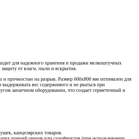
ходит для надежного хранения и продажи мелкоштучных
 защиту от влаги, пыли и вскрытия.
ю и прочностью на разрыв. Размер 600x800 мм оптимален для
ы выдерживать вес содержимого и не рваться при
ругом запаечном оборудовании, что создает герметичный и
рушек, канцелярских товаров.
льших порций орехов или сухофруктов (при использовании