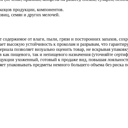
разцов продукции, компонентов.
овиц, семян и других мелочей.
содержимое от влаги, пыли, грязи и посторонних запахов, сохр
ает высокую устойчивость к проколам и разрывам, что гарантир
риала позволяет визуально оценить товар, не вскрывая упаковк
в как пищевого, так и непищевого назначения (уточняйте серти
дукции ухоженный, готовый к продаже вид, повышая лояльность
яет упаковывать предметы немного большего объема без риска п