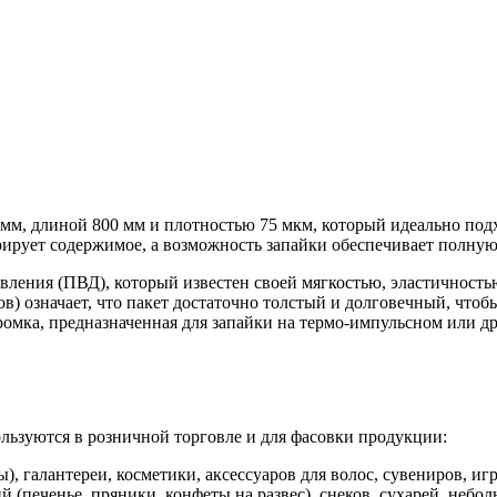
м, длиной 800 мм и плотностью 75 мкм, который идеально под
рирует содержимое, а возможность запайки обеспечивает полную
вления (ПВД), который известен своей мягкостью, эластичность
) означает, что пакет достаточно толстый и долговечный, чтоб
ромка, предназначенная для запайки на термо-импульсном или д
ьзуются в розничной торговле и для фасовки продукции:
), галантереи, косметики, аксессуаров для волос, сувениров, иг
(печенье, пряники, конфеты на развес), снеков, сухарей, небо