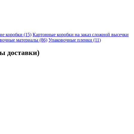
е коробки (15)
Картонные коробки на заказ сложной высечки
вочные материалы (86)
Упаковочные пленки (11)
ны доставки)