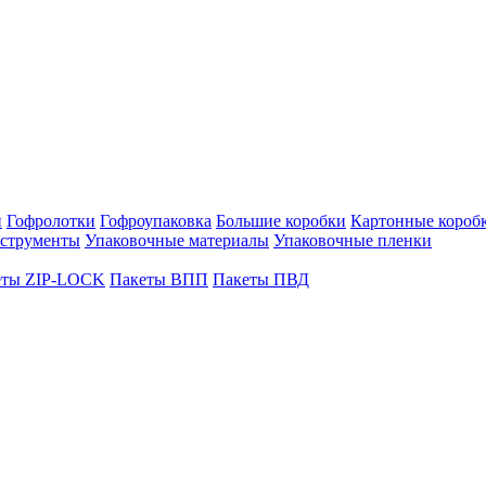
н
Гофролотки
Гофроупаковка
Большие коробки
Картонные коробк
нструменты
Упаковочные материалы
Упаковочные пленки
еты ZIP-LOCK
Пакеты ВПП
Пакеты ПВД