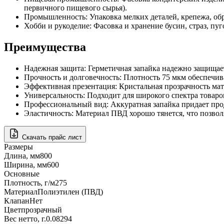
первичного пищевого сырья).
Промышленность: Упаковка мелких деталей, крепежа, об
Хобби и рукоделие: Фасовка и хранение бусин, страз, пуг
Преимущества
Надежная защита: Герметичная запайка надежно защищает 
Прочность и долговечность: Плотность 75 мкм обеспечив
Эффективная презентация: Кристальная прозрачность мате
Универсальность: Подходит для широкого спектра товаро
Профессиональный вид: Аккуратная запайка придает про
Эластичность: Материал ПВД хорошо тянется, что позвол
Скачать прайс лист
Размеры
Длина, мм
800
Ширина, мм
600
Основные
Плотность, г/м2
75
Материал
Полиэтилен (ПВД)
Клапан
Нет
Цвет
прозрачный
Вес нетто, г.
0.08294