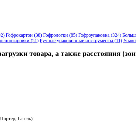
92)
Гофрокартон (38)
Гофролотки (85)
Гофроупаковка (324)
Больши
нспортировки (51)
Ручные упаковочные инструменты (11)
Упако
загрузки товара, а также расстояния (зо
Портер, Газель)