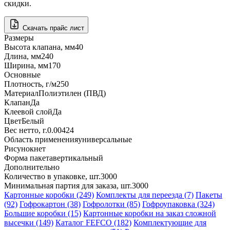
скидки.
Скачать прайс лист
Размеры
Высота клапана, мм
40
Длина, мм
240
Ширина, мм
170
Основные
Плотность, г/м2
50
Материал
Полиэтилен (ПВД)
Клапан
Да
Клеевой слой
Да
Цвет
Белый
Вес нетто, г.
0.00424
Область применения
универсальные
Рисунок
нет
Форма пакета
вертикальный
Дополнительно
Количество в упаковке, шт.
3000
Минимальная партия для заказа, шт.
3000
Картонные коробки (249)
Комплекты для переезда (7)
Пакеты
(92)
Гофрокартон (38)
Гофролотки (85)
Гофроупаковка (324)
Большие коробки (15)
Картонные коробки на заказ сложной
высечки (149)
Каталог FEFCO (182)
Комплектующие для