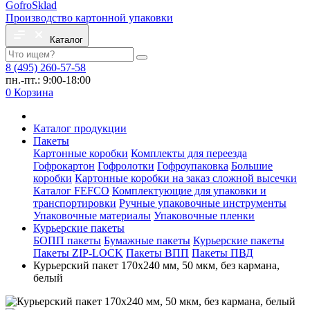
Gofro
Sklad
Производство картонной упаковки
Каталог
8 (495) 260-57-58
пн.-пт.: 9:00-18:00
0
Корзина
Каталог продукции
Пакеты
Картонные коробки
Комплекты для переезда
Гофрокартон
Гофролотки
Гофроупаковка
Большие
коробки
Картонные коробки на заказ сложной высечки
Каталог FEFCO
Комплектующие для упаковки и
транспортировки
Ручные упаковочные инструменты
Упаковочные материалы
Упаковочные пленки
Курьерские пакеты
БОПП пакеты
Бумажные пакеты
Курьерские пакеты
Пакеты ZIP-LOCK
Пакеты ВПП
Пакеты ПВД
Курьерский пакет 170х240 мм, 50 мкм, без кармана,
белый