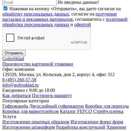
Не введены данные!
Нажимая на кнопку «Отправить», вы даете согласие на
обработку персональных данных
, согласие на
получение
рассылки и рекламных материалов
, соглашаетесь c
политикой
обработки персональных данных
и
офертой
Отправить
Gofro
Sklad
Производство картонной упаковки
Офис компании
129329, Москва, ул. Кольская, дом 2, корпус 4, офис 312
8 (495) 260-57-58
info@gofrosklad.ru
Ежедневно с 9:00 до 18:00
Как добраться
Построить маршрут
Популярные категории
Гофрокороба
Двухслойный гофрокартон
Коробки для переезда
Коробки для маркетплейсов
Каталог FEFCO
Стрейч-пленка
Услуги
Изготовление опытных образцов
Изготовление флекс форм
Изготовление штанцформ
Разработка конструкций
Хранение