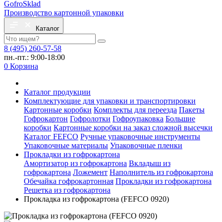
Gofro
Sklad
Производство картонной упаковки
Каталог
8 (495) 260-57-58
пн.-пт.: 9:00-18:00
0
Корзина
Каталог продукции
Комплектующие для упаковки и транспортировки
Картонные коробки
Комплекты для переезда
Пакеты
Гофрокартон
Гофролотки
Гофроупаковка
Большие
коробки
Картонные коробки на заказ сложной высечки
Каталог FEFCO
Ручные упаковочные инструменты
Упаковочные материалы
Упаковочные пленки
Прокладки из гофрокартона
Амортизатор из гофрокартона
Вкладыш из
гофрокартона
Ложемент
Наполнитель из гофрокартона
Обечайка гофрокартонная
Прокладки из гофрокартона
Решетка из гофрокартона
Прокладка из гофрокартона (FEFCO 0920)