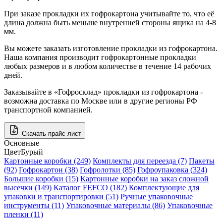
При заказе прокладки их гофрокартона учитывайте то, что её
длина должна быть меньше внутренней стороны ящика на 4-8
мм.
Вы можете заказать изготовление прокладки из гофрокартона.
Наша компания производит гофрокартонные прокладки
любых размеров и в любом количестве в течение 14 рабочих
дней.
Заказывайте в «Гофросклад» прокладки из гофрокартона -
возможна доставка по Москве или в другие регионы РФ
транспортной компанией.
Скачать прайс лист
Основные
Цвет
Бурый
Картонные коробки (249)
Комплекты для переезда (7)
Пакеты
(92)
Гофрокартон (38)
Гофролотки (85)
Гофроупаковка (324)
Большие коробки (15)
Картонные коробки на заказ сложной
высечки (149)
Каталог FEFCO (182)
Комплектующие для
упаковки и транспортировки (51)
Ручные упаковочные
инструменты (11)
Упаковочные материалы (86)
Упаковочные
пленки (11)