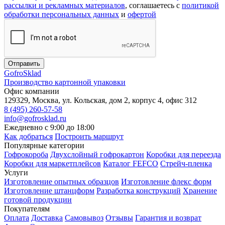
рассылки и рекламных материалов
, соглашаетесь c
политикой
обработки персональных данных
и
офертой
Отправить
Gofro
Sklad
Производство картонной упаковки
Офис компании
129329, Москва, ул. Кольская, дом 2, корпус 4, офис 312
8 (495) 260-57-58
info@gofrosklad.ru
Ежедневно с 9:00 до 18:00
Как добраться
Построить маршрут
Популярные категории
Гофрокороба
Двухслойный гофрокартон
Коробки для переезда
Коробки для маркетплейсов
Каталог FEFCO
Стрейч-пленка
Услуги
Изготовление опытных образцов
Изготовление флекс форм
Изготовление штанцформ
Разработка конструкций
Хранение
готовой продукции
Покупателям
Оплата
Доставка
Самовывоз
Отзывы
Гарантия и возврат