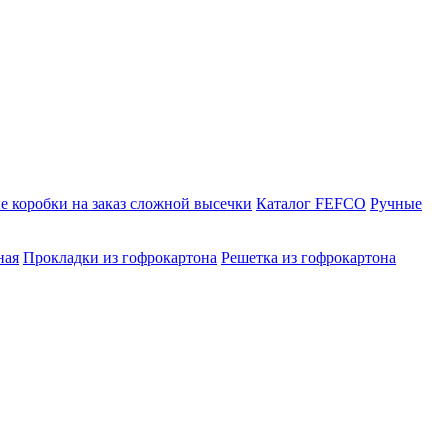
 коробки на заказ сложной высечки
Каталог FEFCO
Ручные
ная
Прокладки из гофрокартона
Решетка из гофрокартона