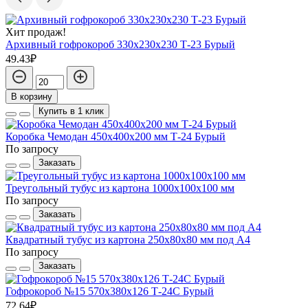
Хит продаж!
Архивный гофрокороб 330х230х230 Т-23 Бурый
49.43₽
В корзину
Купить в 1 клик
Коробка Чемодан 450х400х200 мм Т-24 Бурый
По запросу
Заказать
Треугольный тубус из картона 1000x100x100 мм
По запросу
Заказать
Квадратный тубус из картона 250x80x80 мм под А4
По запросу
Заказать
Гофрокороб №15 570х380х126 Т-24С Бурый
72.64₽