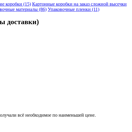
е коробки (15)
Картонные коробки на заказ сложной высечки
вочные материалы (86)
Упаковочные пленки (11)
ны доставки)
получали всё необходимое по наименьшей цене.