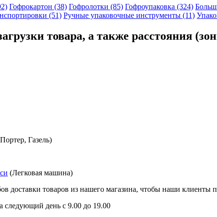
92)
Гофрокартон (38)
Гофролотки (85)
Гофроупаковка (324)
Больши
нспортировки (51)
Ручные упаковочные инструменты (11)
Упако
загрузки товара, а также расстояния (зо
Портер, Газель)
кси
(Легковая машина)
ов доставки товаров из нашего магазина, чтобы наши клиенты 
а следующий день с 9.00 до 19.00