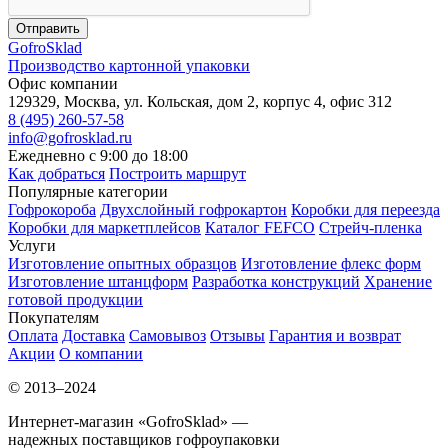
Отправить
Gofro
Sklad
Производство картонной упаковки
Офис компании
129329, Москва, ул. Кольская, дом 2, корпус 4, офис 312
8 (495) 260-57-58
info@gofrosklad.ru
Ежедневно с 9:00 до 18:00
Как добраться
Построить маршрут
Популярные категории
Гофрокороба
Двухслойный гофрокартон
Коробки для переезда
Коробки для маркетплейсов
Каталог FEFCO
Стрейч-пленка
Услуги
Изготовление опытных образцов
Изготовление флекс форм
Изготовление штанцформ
Разработка конструкций
Хранение
готовой продукции
Покупателям
Оплата
Доставка
Самовывоз
Отзывы
Гарантия и возврат
Акции
О компании
© 2013–2024
Интернет-магазин «GofroSklad» —
надежных поставщиков гофроупаковки