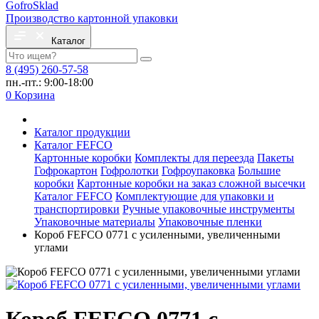
Gofro
Sklad
Производство картонной упаковки
Каталог
8 (495) 260-57-58
пн.-пт.: 9:00-18:00
0
Корзина
Каталог продукции
Каталог FEFCO
Картонные коробки
Комплекты для переезда
Пакеты
Гофрокартон
Гофролотки
Гофроупаковка
Большие
коробки
Картонные коробки на заказ сложной высечки
Каталог FEFCO
Комплектующие для упаковки и
транспортировки
Ручные упаковочные инструменты
Упаковочные материалы
Упаковочные пленки
Короб FEFCO 0771 с усиленными, увеличенными
углами