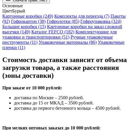
Скачать прайс лист
Основные
Цвет
Бурый
Картонные коробки (249)
Комплекты для переезда (7)
Пакеты
(92)
Гофрокартон (38)
Гофролотки (85)
Гофроупаковка (324)
Большие коробки (15)
Картонные коробки на заказ сложной
высечки (149)
Каталог FEFCO (182)
Комплектующие для
упаковки и транспортировки (51)
Ручные упаковочные
инструменты (11)
Упаковочные материалы (86)
Упаковочные
пленки (11)
Стоимость доставки зависит от объема
загрузки товара, а также расстояния
(зоны доставки)
При заказе от 10 000 рублей:
доставка по Москве – 2500 рублей.
доставка до 15 от МКАД – 3500 рублей.
доставка до первого бетонного кольца – 4500 рублей.
При мелких оптовых заказах до 10 000 рублей: