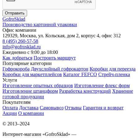
Отправить
Gofro
Sklad
Производство картонной упаковки
Офис компании
129329, Москва, ул. Кольская, дом 2, корпус 4, офис 312
8 (495) 260-57-58
info@gofrosklad.ru
Ежедневно с 9:00 до 18:00
Как добраться
Построить маршрут
Популярные категории
Гофрокороба
Двухслойный гофрокартон
Коробки для переезда
Коробки для маркетплейсов
Каталог FEFCO
Стрейч-пленка
Услуги
Изготовление опытных образцов
Изготовление флекс форм
Изготовление штанцформ
Разработка конструкций
Хранение
готовой продукции
Покупателям
Оплата
Доставка
Самовывоз
Отзывы
Гарантия и возврат
Акции
О компании
© 2013–2024
Интернет-магазин «GofroSklad» —