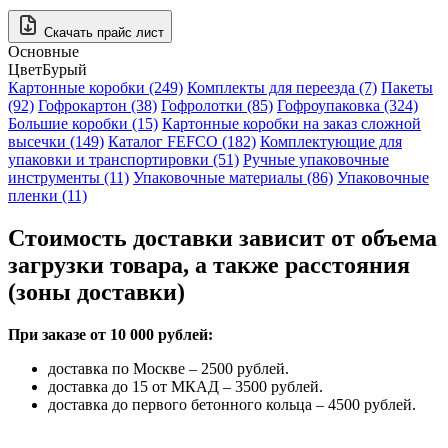
Скачать прайс лист
Основные
Цвет
Бурый
Картонные коробки (249)
Комплекты для переезда (7)
Пакеты
(92)
Гофрокартон (38)
Гофролотки (85)
Гофроупаковка (324)
Большие коробки (15)
Картонные коробки на заказ сложной
высечки (149)
Каталог FEFCO (182)
Комплектующие для
упаковки и транспортировки (51)
Ручные упаковочные
инструменты (11)
Упаковочные материалы (86)
Упаковочные
пленки (11)
Стоимость доставки зависит от объема
загрузки товара, а также расстояния
(зоны доставки)
При заказе от 10 000 рублей:
доставка по Москве – 2500 рублей.
доставка до 15 от МКАД – 3500 рублей.
доставка до первого бетонного кольца – 4500 рублей.