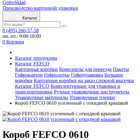
Gofro
Sklad
Производство картонной упаковки
Каталог
8 (495) 260-57-58
пн.-пт.: 9:00-18:00
0
Корзина
Каталог продукции
Каталог FEFCO
Картонные коробки
Комплекты для переезда
Пакеты
Гофрокартон
Гофролотки
Гофроупаковка
Большие
коробки
Картонные коробки на заказ сложной высечки
Каталог FEFCO
Комплектующие для упаковки и
транспортировки
Ручные упаковочные инструменты
Упаковочные материалы
Упаковочные пленки
Короб FEFCO 0610 усиленный с откидной крышкой
Короб FEFCO 0610