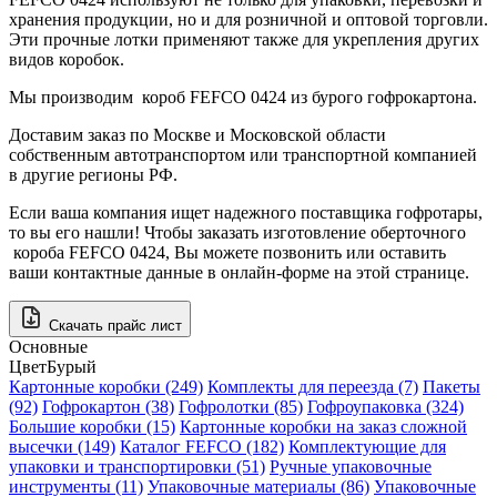
хранения продукции, но и для розничной и оптовой торговли.
Эти прочные лотки применяют также для укрепления других
видов коробок.
Мы производим короб FEFCO 0424 из бурого гофрокартона.
Доставим заказ по Москве и Московской области
собственным автотранспортом или транспортной компанией
в другие регионы РФ.
Если ваша компания ищет надежного поставщика гофротары,
то вы его нашли! Чтобы заказать изготовление оберточного
короба FEFCO 0424, Вы можете позвонить или оставить
ваши контактные данные в онлайн-форме на этой странице.
Скачать прайс лист
Основные
Цвет
Бурый
Картонные коробки (249)
Комплекты для переезда (7)
Пакеты
(92)
Гофрокартон (38)
Гофролотки (85)
Гофроупаковка (324)
Большие коробки (15)
Картонные коробки на заказ сложной
высечки (149)
Каталог FEFCO (182)
Комплектующие для
упаковки и транспортировки (51)
Ручные упаковочные
инструменты (11)
Упаковочные материалы (86)
Упаковочные