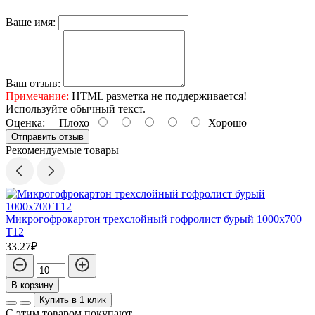
Ваше имя:
Ваш отзыв:
Примечание:
HTML разметка не поддерживается!
Используйте обычный текст.
Оценка:
Плохо
Хорошо
Отправить отзыв
Рекомендуемые товары
В
Микрогофрокартон трехслойный гофролист бурый 1000х700
П
Т12
33.27₽
В корзину
Купить в 1 клик
С этим товаром покупают