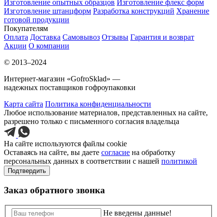
Изготовление опытных образцов
Изготовление флекс форм
Изготовление штанцформ
Разработка конструкций
Хранение
готовой продукции
Покупателям
Оплата
Доставка
Самовывоз
Отзывы
Гарантия и возврат
Акции
О компании
© 2013–2024
Интернет-магазин «GofroSklad» —
надежных поставщиков гофроупаковки
Карта сайта
Политика конфиденциальности
Любое использование материалов, представленных на сайте,
разрешено только с письменного согласия владельца
На сайте используются файлы cookie
Оставаясь на сайте, вы даете
согласие
на обработку
персональных данных в соответствии с нашей
политикой
Подтвердить
Заказ обратного звонка
Не введены данные!