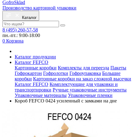
Gofro
Sklad
Производство картонной упаковки
Каталог
8 (495) 260-57-58
пн.-пт.: 9:00-18:00
0
Корзина
Каталог продукции
Каталог FEFCO
Картонные коробки
Комплекты для переезда
Пакеты
Гофрокартон
Гофролотки
Гофроупаковка
Большие
коробки
Картонные коробки на заказ сложной высечки
Каталог FEFCO
Комплектующие для упаковки и
транспортировки
Ручные упаковочные инструменты
Упаковочные материалы
Упаковочные пленки
Короб FEFCO 0424 усиленный с замками на дне