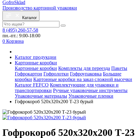
Gofro
Sklad
Производство картонной упаковки
Каталог
8 (495) 260-57-58
пн.-пт.: 9:00-18:00
0
Корзина
Каталог продукции
Картонные коробки
Картонные коробки
Комплекты для переезда
Пакеты
Гофрокартон
Гофролотки
Гофроупаковка
Большие
коробки
Картонные коробки на заказ сложной высечки
Каталог FEFCO
Комплектующие для упаковки и
транспортировки
Ручные упаковочные инструменты
Упаковочные материалы
Упаковочные пленки
Гофрокороб 520х320х200 Т-23 бурый
Гофрокороб 520х320х200 Т-23