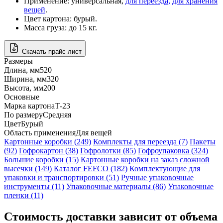
Применение: универсальная,
для переезда,
для хранения
вещей
.
Цвет картона: бурый.
Масса груза: до 15 кг.
Скачать прайс лист
Размеры
Длина, мм
520
Ширина, мм
320
Высота, мм
200
Основные
Марка картона
Т-23
По размеру
Средняя
Цвет
Бурый
Область применения
Для вещей
Картонные коробки (249)
Комплекты для переезда (7)
Пакеты
(92)
Гофрокартон (38)
Гофролотки (85)
Гофроупаковка (324)
Большие коробки (15)
Картонные коробки на заказ сложной
высечки (149)
Каталог FEFCO (182)
Комплектующие для
упаковки и транспортировки (51)
Ручные упаковочные
инструменты (11)
Упаковочные материалы (86)
Упаковочные
пленки (11)
Стоимость доставки зависит от объема