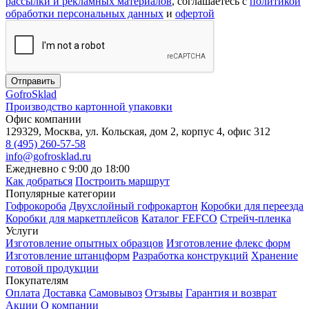
рассылки и рекламных материалов
, соглашаетесь c
политикой
обработки персональных данных
и
офертой
Отправить
Gofro
Sklad
Производство картонной упаковки
Офис компании
129329, Москва, ул. Кольская, дом 2, корпус 4, офис 312
8 (495) 260-57-58
info@gofrosklad.ru
Ежедневно с 9:00 до 18:00
Как добраться
Построить маршрут
Популярные категории
Гофрокороба
Двухслойный гофрокартон
Коробки для переезда
Коробки для маркетплейсов
Каталог FEFCO
Стрейч-пленка
Услуги
Изготовление опытных образцов
Изготовление флекс форм
Изготовление штанцформ
Разработка конструкций
Хранение
готовой продукции
Покупателям
Оплата
Доставка
Самовывоз
Отзывы
Гарантия и возврат
Акции
О компании