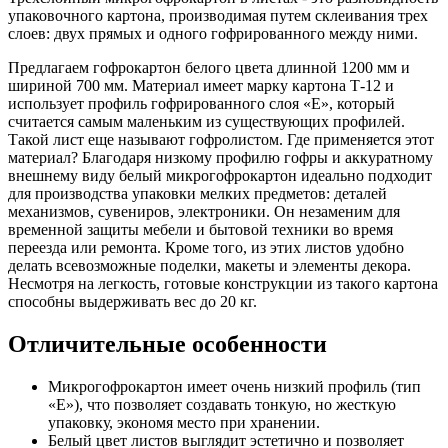
упаковочного картона, производимая путем склеивания трех
слоев: двух прямых и одного гофрированного между ними.
Предлагаем гофрокартон белого цвета длинной 1200 мм и
шириной 700 мм. Материал имеет марку картона Т-12 и
использует профиль гофрированного слоя «E», который
считается самым маленьким из существующих профилей.
Такой лист еще называют гофролистом. Где применяется этот
материал? Благодаря низкому профилю гофры и аккуратному
внешнему виду белый микрогофрокартон идеально подходит
для производства упаковки мелких предметов: деталей
механизмов, сувениров, электроники. Он незаменим для
временной защиты мебели и бытовой техники во время
переезда или ремонта. Кроме того, из этих листов удобно
делать всевозможные поделки, макеты и элементы декора.
Несмотря на легкость, готовые конструкции из такого картона
способны выдерживать вес до 20 кг.
Отличительные особенности
Микрогофрокартон имеет очень низкий профиль (тип
«E»), что позволяет создавать тонкую, но жесткую
упаковку, экономя место при хранении.
Белый цвет листов выглядит эстетично и позволяет