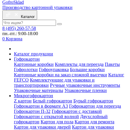
Gofro
Sklad
Производство картонной упаковки
Каталог
8 (495) 260-57-58
пн.-пт.: 9:00-18:00
0
Корзина
Каталог продукции
Гофрокартон
Картонные коробки
Комплекты для переезда
Пакеты
Гофролотки
Гофроупаковка
Большие коробки
Картонные коробки на заказ сложной высечки
Каталог
FEFCO
Комплектующие для упаковки и
транспортировки
Ручные упаковочные инструменты
Упаковочные материалы
Упаковочные пленки
Микрогофрокартон
Z картон
Белый гофрокартон
Бурый гофрокартон
Гофрокартон в формате А3
Гофрокартон для переезда
Гофрокартон П-32
Гофрокартон с доставкой
Гофрокартон с открытой волной
Двухслойный
гофрокартон
Картон для пола
Картон для ремонта
Картон для упаковки дверей
Картон для упаковки