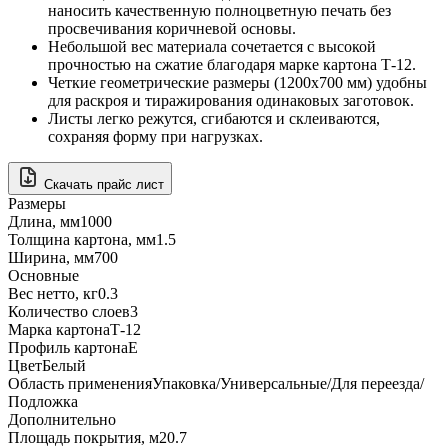
наносить качественную полноцветную печать без
просвечивания коричневой основы.
Небольшой вес материала сочетается с высокой
прочностью на сжатие благодаря марке картона Т-12.
Четкие геометрические размеры (1200x700 мм) удобны
для раскроя и тиражирования одинаковых заготовок.
Листы легко режутся, сгибаются и склеиваются,
сохраняя форму при нагрузках.
Скачать прайс лист
Размеры
Длина, мм
1000
Толщина картона, мм
1.5
Ширина, мм
700
Основные
Вес нетто, кг
0.3
Количество слоев
3
Марка картона
Т-12
Профиль картона
E
Цвет
Белый
Область применения
Упаковка/Универсальные/Для переезда/
Подложка
Дополнительно
Площадь покрытия, м2
0.7