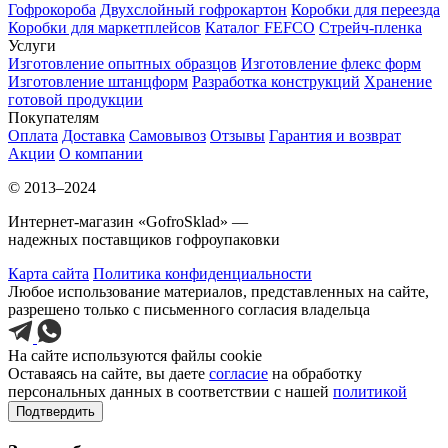
Гофрокороба
Двухслойный гофрокартон
Коробки для переезда
Коробки для маркетплейсов
Каталог FEFCO
Стрейч-пленка
Услуги
Изготовление опытных образцов
Изготовление флекс форм
Изготовление штанцформ
Разработка конструкций
Хранение
готовой продукции
Покупателям
Оплата
Доставка
Самовывоз
Отзывы
Гарантия и возврат
Акции
О компании
© 2013–2024
Интернет-магазин «GofroSklad» —
надежных поставщиков гофроупаковки
Карта сайта
Политика конфиденциальности
Любое использование материалов, представленных на сайте,
разрешено только с письменного согласия владельца
На сайте используются файлы cookie
Оставаясь на сайте, вы даете
согласие
на обработку
персональных данных в соответствии с нашей
политикой
Подтвердить