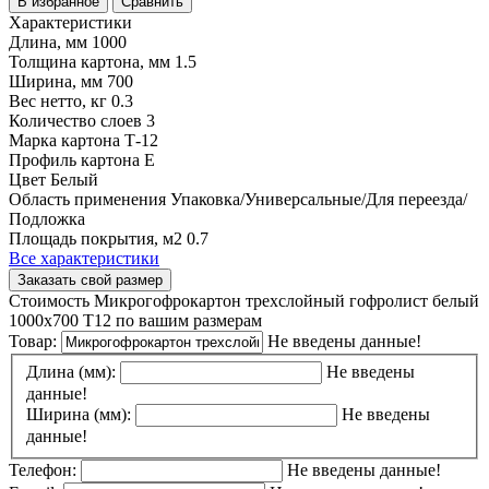
В избранное
Сравнить
Характеристики
Длина, мм
1000
Толщина картона, мм
1.5
Ширина, мм
700
Вес нетто, кг
0.3
Количество слоев
3
Марка картона
Т-12
Профиль картона
E
Цвет
Белый
Область применения
Упаковка/Универсальные/Для переезда/
Подложка
Площадь покрытия, м2
0.7
Все характеристики
Заказать свой размер
Стоимость Микрогофрокартон трехслойный гофролист белый
1000х700 Т12 по вашим размерам
Товар:
Не введены данные!
Длина (мм):
Не введены
данные!
Ширина (мм):
Не введены
данные!
Телефон:
Не введены данные!