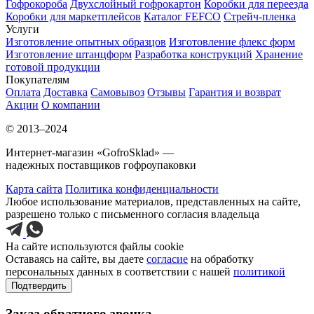
Гофрокороба
Двухслойный гофрокартон
Коробки для переезда
Коробки для маркетплейсов
Каталог FEFCO
Стрейч-пленка
Услуги
Изготовление опытных образцов
Изготовление флекс форм
Изготовление штанцформ
Разработка конструкций
Хранение
готовой продукции
Покупателям
Оплата
Доставка
Самовывоз
Отзывы
Гарантия и возврат
Акции
О компании
© 2013–2024
Интернет-магазин «GofroSklad» —
надежных поставщиков гофроупаковки
Карта сайта
Политика конфиденциальности
Любое использование материалов, представленных на сайте,
разрешено только с письменного согласия владельца
На сайте используются файлы cookie
Оставаясь на сайте, вы даете
согласие
на обработку
персональных данных в соответствии с нашей
политикой
Подтвердить
Заказ обратного звонка