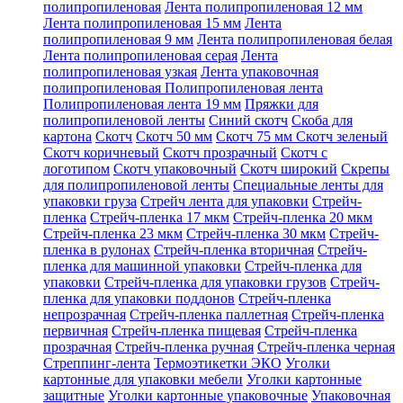
полипропиленовая
Лента полипропиленовая 12 мм
Лента полипропиленовая 15 мм
Лента
полипропиленовая 9 мм
Лента полипропиленовая белая
Лента полипропиленовая серая
Лента
полипропиленовая узкая
Лента упаковочная
полипропиленовая
Полипропиленовая лента
Полипропиленовая лента 19 мм
Пряжки для
полипропиленовой ленты
Синий скотч
Скоба для
картона
Скотч
Скотч 50 мм
Скотч 75 мм
Скотч зеленый
Скотч коричневый
Скотч прозрачный
Скотч с
логотипом
Скотч упаковочный
Скотч широкий
Скрепы
для полипропиленовой ленты
Специальные ленты для
упаковки груза
Стрейч лента для упаковки
Стрейч-
пленка
Стрейч-пленка 17 мкм
Стрейч-пленка 20 мкм
Стрейч-пленка 23 мкм
Стрейч-пленка 30 мкм
Стрейч-
пленка в рулонах
Стрейч-пленка вторичная
Стрейч-
пленка для машинной упаковки
Стрейч-пленка для
упаковки
Стрейч-пленка для упаковки грузов
Стрейч-
пленка для упаковки поддонов
Стрейч-пленка
непрозрачная
Стрейч-пленка паллетная
Стрейч-пленка
первичная
Стрейч-пленка пищевая
Стрейч-пленка
прозрачная
Стрейч-пленка ручная
Стрейч-пленка черная
Стреппинг-лента
Термоэтикетки ЭКО
Уголки
картонные для упаковки мебели
Уголки картонные
защитные
Уголки картонные упаковочные
Упаковочная