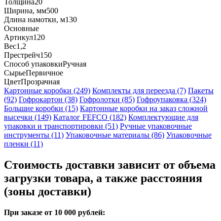
Толщина
20
Ширина, мм
500
Длина намотки, м
130
Основные
Артикул
120
Вес
1,2
Престрейч
150
Способ упаковки
Ручная
Сырье
Первичное
Цвет
Прозрачная
Картонные коробки (249)
Комплекты для переезда (7)
Пакеты
(92)
Гофрокартон (38)
Гофролотки (85)
Гофроупаковка (324)
Большие коробки (15)
Картонные коробки на заказ сложной
высечки (149)
Каталог FEFCO (182)
Комплектующие для
упаковки и транспортировки (51)
Ручные упаковочные
инструменты (11)
Упаковочные материалы (86)
Упаковочные
пленки (11)
Стоимость доставки зависит от объема
загрузки товара, а также расстояния
(зоны доставки)
При заказе от 10 000 рублей: