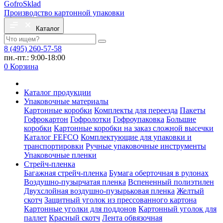
Gofro
Sklad
Производство картонной упаковки
Каталог
8 (495) 260-57-58
пн.-пт.: 9:00-18:00
0
Корзина
Каталог продукции
Упаковочные материалы
Картонные коробки
Комплекты для переезда
Пакеты
Гофрокартон
Гофролотки
Гофроупаковка
Большие
коробки
Картонные коробки на заказ сложной высечки
Каталог FEFCO
Комплектующие для упаковки и
транспортировки
Ручные упаковочные инструменты
Упаковочные пленки
Стрейч-пленка
Багажная стрейч-пленка
Бумага оберточная в рулонах
Воздушно-пузырчатая пленка
Вспененный полиэтилен
Двухслойная воздушно-пузырьковая пленка
Желтый
скотч
Защитный уголок из прессованного картона
Картонные уголки для поддонов
Картонный уголок для
паллет
Красный скотч
Лента обвязочная