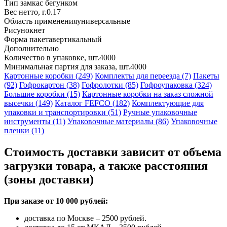
Тип замка
с бегунком
Вес нетто, г.
0.17
Область применения
универсальные
Рисунок
нет
Форма пакета
вертикальный
Дополнительно
Количество в упаковке, шт.
4000
Минимальная партия для заказа, шт.
4000
Картонные коробки (249)
Комплекты для переезда (7)
Пакеты
(92)
Гофрокартон (38)
Гофролотки (85)
Гофроупаковка (324)
Большие коробки (15)
Картонные коробки на заказ сложной
высечки (149)
Каталог FEFCO (182)
Комплектующие для
упаковки и транспортировки (51)
Ручные упаковочные
инструменты (11)
Упаковочные материалы (86)
Упаковочные
пленки (11)
Стоимость доставки зависит от объема
загрузки товара, а также расстояния
(зоны доставки)
При заказе от 10 000 рублей:
доставка по Москве – 2500 рублей.