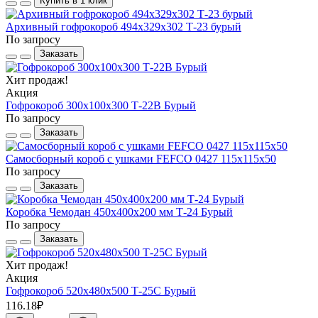
Купить в 1 клик
Архивный гофрокороб 494х329х302 Т-23 бурый
По запросу
Заказать
Хит продаж!
Акция
Гофрокороб 300х100х300 Т-22В Бурый
По запросу
Заказать
Самосборный короб с ушками FEFCO 0427 115х115х50
По запросу
Заказать
Коробка Чемодан 450х400х200 мм Т-24 Бурый
По запросу
Заказать
Хит продаж!
Акция
Гофрокороб 520х480х500 Т-25С Бурый
116.18₽