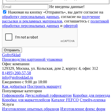
Не введены данные!
Нажимая на кнопку «Отправить», вы даете согласие на
обработку персональных данных
, согласие на
получение
рассылки и рекламных материалов
, соглашаетесь c
политикой
обработки персональных данных
и
офертой
Отправить
Gofro
Sklad
Производство картонной упаковки
Офис компании
129329, Москва, ул. Кольская, дом 2, корпус 4, офис 312
8 (495) 260-57-58
info@gofrosklad.ru
Ежедневно с 9:00 до 18:00
Как добраться
Построить маршрут
Популярные категории
Гофрокороба
Двухслойный гофрокартон
Коробки для переезда
Коробки для маркетплейсов
Каталог FEFCO
Стрейч-пленка
Услуги
Изготовление опытных образцов
Изготовление флекс форм