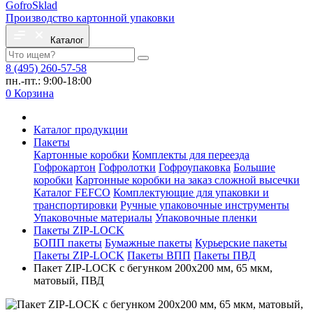
Gofro
Sklad
Производство картонной упаковки
Каталог
8 (495) 260-57-58
пн.-пт.: 9:00-18:00
0
Корзина
Каталог продукции
Пакеты
Картонные коробки
Комплекты для переезда
Гофрокартон
Гофролотки
Гофроупаковка
Большие
коробки
Картонные коробки на заказ сложной высечки
Каталог FEFCO
Комплектующие для упаковки и
транспортировки
Ручные упаковочные инструменты
Упаковочные материалы
Упаковочные пленки
Пакеты ZIP-LOCK
БОПП пакеты
Бумажные пакеты
Курьерские пакеты
Пакеты ZIP-LOCK
Пакеты ВПП
Пакеты ПВД
Пакет ZIP-LOCK с бегунком 200х200 мм, 65 мкм,
матовый, ПВД