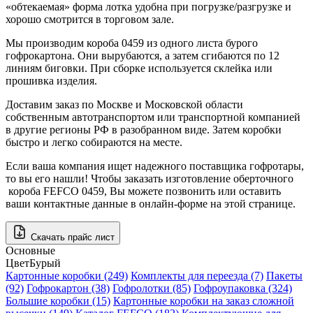
«обтекаемая» форма лотка удобна при погрузке/разгрузке и
хорошо смотрится в торговом зале.
Мы производим короба 0459 из одного листа бурого
гофрокартона. Они вырубаются, а затем сгибаются по 12
линиям биговки. При сборке используется склейка или
прошивка изделия.
Доставим заказ по Москве и Московской области
собственным автотранспортом или транспортной компанией
в другие регионы РФ в разобранном виде. Затем коробки
быстро и легко собираются на месте.
Если ваша компания ищет надежного поставщика гофротары,
то вы его нашли! Чтобы заказать изготовление оберточного
короба FEFCO 0459, Вы можете позвонить или оставить
ваши контактные данные в онлайн-форме на этой странице.
Скачать прайс лист
Основные
Цвет
Бурый
Картонные коробки (249)
Комплекты для переезда (7)
Пакеты
(92)
Гофрокартон (38)
Гофролотки (85)
Гофроупаковка (324)
Большие коробки (15)
Картонные коробки на заказ сложной