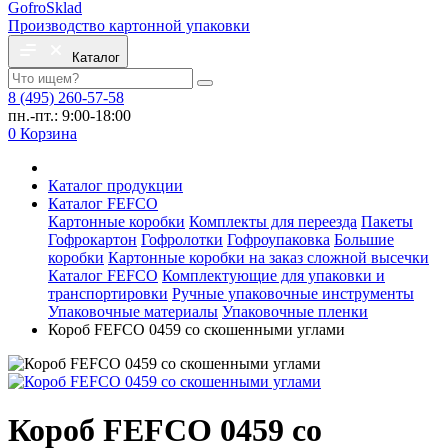
Gofro
Sklad
Производство картонной упаковки
Каталог
8 (495) 260-57-58
пн.-пт.: 9:00-18:00
0
Корзина
Каталог продукции
Каталог FEFCO
Картонные коробки
Комплекты для переезда
Пакеты
Гофрокартон
Гофролотки
Гофроупаковка
Большие
коробки
Картонные коробки на заказ сложной высечки
Каталог FEFCO
Комплектующие для упаковки и
транспортировки
Ручные упаковочные инструменты
Упаковочные материалы
Упаковочные пленки
Короб FEFCO 0459 со скошенными углами
Короб FEFCO 0459 со