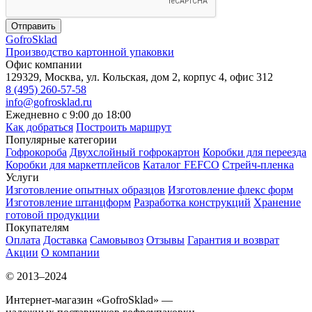
Отправить
Gofro
Sklad
Производство картонной упаковки
Офис компании
129329, Москва, ул. Кольская, дом 2, корпус 4, офис 312
8 (495) 260-57-58
info@gofrosklad.ru
Ежедневно с 9:00 до 18:00
Как добраться
Построить маршрут
Популярные категории
Гофрокороба
Двухслойный гофрокартон
Коробки для переезда
Коробки для маркетплейсов
Каталог FEFCO
Стрейч-пленка
Услуги
Изготовление опытных образцов
Изготовление флекс форм
Изготовление штанцформ
Разработка конструкций
Хранение
готовой продукции
Покупателям
Оплата
Доставка
Самовывоз
Отзывы
Гарантия и возврат
Акции
О компании
© 2013–2024
Интернет-магазин «GofroSklad» —